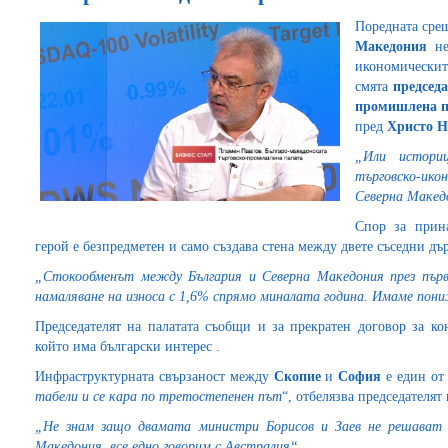
Поредната сре
Македония
не
икономичес
смята
председ
промишлена п
пред
Христо 
„Или истори
търговско-ико
Северна Македо
Спор за прин
герой е безпредметен и само създава стена между двете съседни д
„Стокообменът между България и Северна Македония през първ
намаляване на износа с 1,6% спрямо миналата година. Имаме пони
Председателят на палатата съобщи и за прекратен договор за к
който има български интерес .
Инфраструктурната свързаност между
Скопие
и
София
е един от
табели и се кара по третостепенен път
“, отбелязва председателят 
„Не знам защо двамата министри Борисов и Заев не решават в
Македония, все едно говорим с Австралия“.