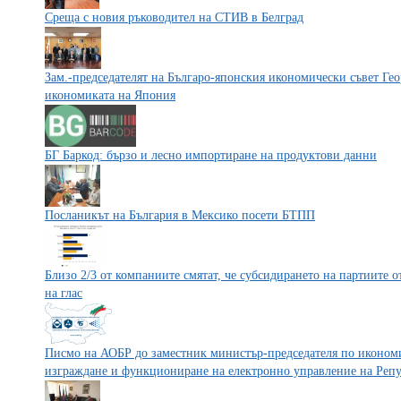
Среща с новия ръководител на СТИВ в Белград
Зам.-председателят на Българо-японския икономически съвет Ге
икономиката на Япония
БГ Баркод: бързо и лесно импортиране на продуктови данни
Посланикът на България в Мексико посети БТПП
Близо 2/3 от компаниите смятат, че субсидирането на партиите от
на глас
Писмо на АОБР до заместник министър-председателя по икономи
изграждане и функциониране на електронно управление на Реп