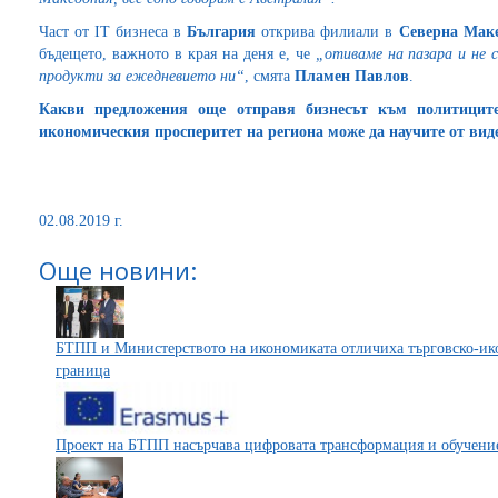
Част от IT бизнеса в
България
открива филиали в
Северна Мак
бъдещето, важното в края на деня е, че
„отиваме на пазара и не с
продукти за ежедневието ни“
, смята
Пламен Павлов
.
Какви предложения още отправя бизнесът към политиците
икономическия просперитет на региона може да научите от
вид
02.08.2019 г.
Още новини:
БТПП и Министерството на икономиката отличиха търговско-ик
граница
Проект на БТПП насърчава цифровата трансформация и обучени