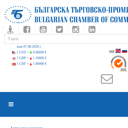
към 07.08.2026 г.
1 USD =
0.86690 €
1 GBP =
1.16600 €
1 CHF =
1.06990 €