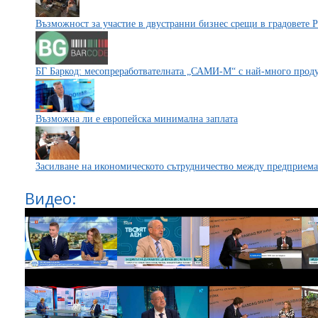
Възможност за участие в двустранни бизнес срещи в градовете 
БГ Баркод: месопреработвателната „САМИ-М“ с най-много продук
Възможна ли е европейска минимална заплата
Засилване на икономическото сътрудничество между предприема
Видео: