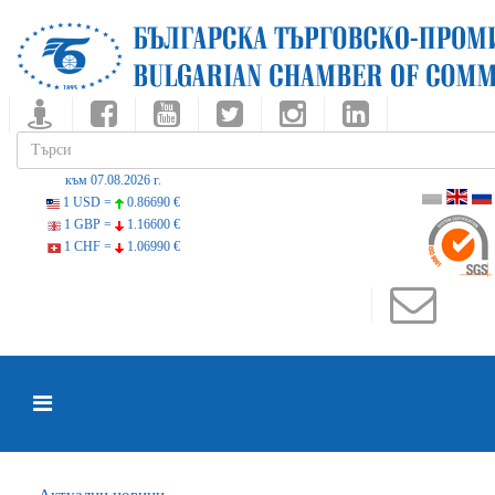
към 07.08.2026 г.
1 USD =
0.86690 €
1 GBP =
1.16600 €
1 CHF =
1.06990 €