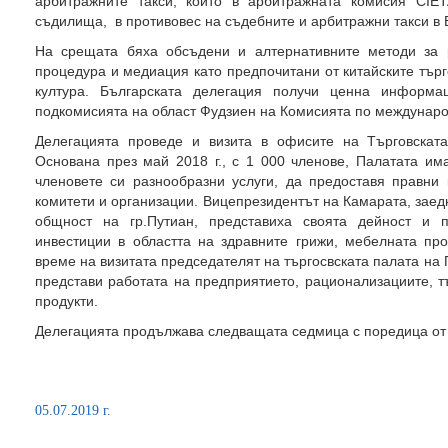
арбитражните такси, които в арбитражната комисия CIE
съдилища, в противовес на съдебните и арбитражни такси в
На срещата бяха обсъдени и алтернативните методи за 
процедура и медиация като предпочитани от китайските тър
култура. Българската делегация получи ценна информа
подкомисията на област Фудзиен на Комисията по междунаро
Делегацията проведе и визита в офисите на Търговскат
Основана през май 2018 г., с 1 000 членове, Палатата им
членовете си разнообразни услуги, да предоставя правни
комитети и организации. Вицепрезидентът на Камарата, зае
общност на гр.Путиан, представиха своята дейност и 
инвестиции в областта на здравните грижи, мебелната пр
време на визитата председателят на търгосвската палата на
представи работата на предприятието, рационализациите, т
продукти.
Делегацията продължава следващата седмица с поредица от 
05.07.2019 г.