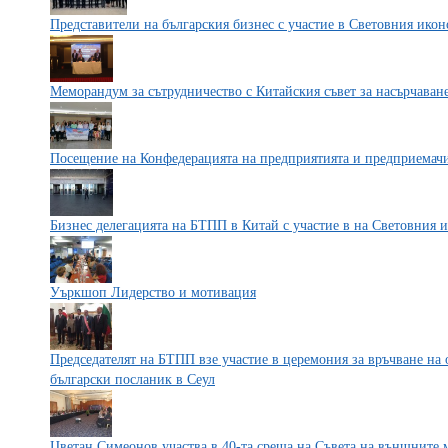
Представители на българския бизнес с участие в Световния ико
Меморандум за сътрудничество с Китайския съвет за насърчаван
Посещение на Конфедерацията на предприятията и предприемач
Бизнес делегацията на БТПП в Китай с участие в на Световния
Уъркшоп Лидерство и мотивация
Председателят на БТПП взе участие в церемония за връчване на 
български посланик в Сеул
Цветан Симеонов участва в 40-та среща на Съвета на външните