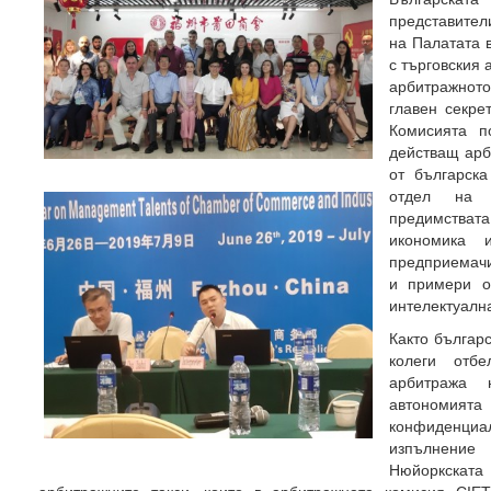
представител
на Палатата 
с търговския 
арбитражното
главен секре
Комисията п
действащ арб
от българск
отдел на 
предимствата
икономика 
предприемачи
и примери о
интелектуална
Както българс
колеги отб
арбитража н
автономия
конфиденциал
изпълнение
Нюйоркскат