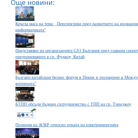
Още новини:
Кръгла маса на тема: „Перспективи пред развитието на иновации
информатиката“
Представяне на организацията GS1 България пред главния секре
предприемачите в гр. Фуджоу, Китай
Българо-китайския бизнес форум в Пекин и посещение в Междун
коприната“
БТПП обсъди бъдещо сътрудничество с ТПП на гр. Тченджоу
Позиция на АОБР относно цената на електроенергията