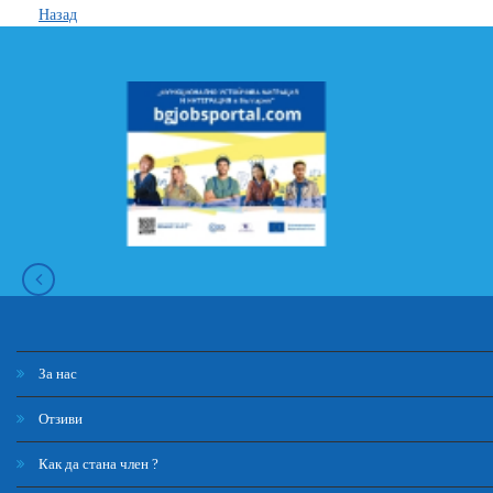
Назад
За нас
Отзиви
Как да стана член ?