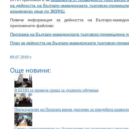
на дейността на Българо–македонската търговско-промишле
юридическо лице по ЗЮЛНЦ
.
Повече информация за дейността на Българо-македон
приложените файлове:
Програма на Българо-македонската търговско-промишлена п
План за дейността на Българо-македонската търговско-пром
09.07.2018 г.
Още новини:
В БТПП се проведе среща за дуалното обучение
Председателят на Палатата връчи дипломи за придобита правос
Среща с представители на Асоциацията по железопътна сигнали