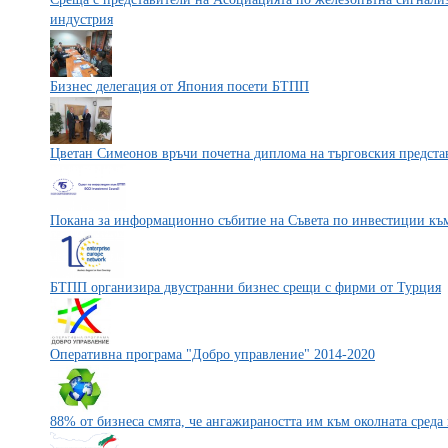
индустрия
Бизнес делегация от Япония посети БТПП
Цветан Симеонов връчи почетна диплома на търговския предста
Покана за информационно събитие на Съвета по инвестиции к
БТПП организира двустранни бизнес срещи с фирми от Турция
Оперативна програма "Добро управление" 2014-2020
88% от бизнеса смята, че ангажираността им към околната сред