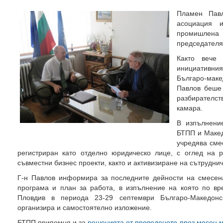
Пламен Павл
асоциация и
промишлена 
председателя
Както вече
инициативния
Българо-мак
Павлов беше
разбирателс
камара.
В изпълнени
БТПП и Макед
учредява сме
регистриран като отделно юридическо лице, с оглед на 
съвместни бизнес проекти, както и активизиране на сътрудн
Г-н Павлов информира за последните дейности на смесена
програма и план за работа, в изпълнение на която по вр
Пловдив в периода 23-29 септември Българо-Македонс
организира и самостоятелно изложение.
БТПП припомня и за
решенията от проведеното през месец м