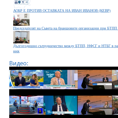
АОБР Е ПРОТИВ ОСТАВКАТА НА ИВАН ИВАНОВ (КЕВР)
Председателят на Съвета на браншовите организации при БТПП 
Дългогодишно сътрудничество между БТПП, НФСГ и НТБГ в раз
нюх
Видео: