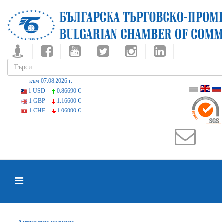
към 07.08.2026 г.
1 USD =
0.86690 €
1 GBP =
1.16600 €
1 CHF =
1.06990 €