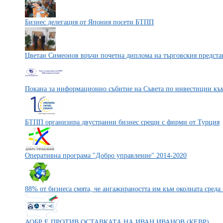
Бизнес делегация от Япония посети БТПП
Цветан Симеонов връчи почетна диплома на търговския предста
Покана за информационно събитие на Съвета по инвестиции к
БТПП организира двустранни бизнес срещи с фирми от Турция
Оперативна програма "Добро управление" 2014-2020
88% от бизнеса смята, че ангажираността им към околната сред
АОБР Е ПРОТИВ ОСТАВКАТА НА ИВАН ИВАНОВ (КЕВР)