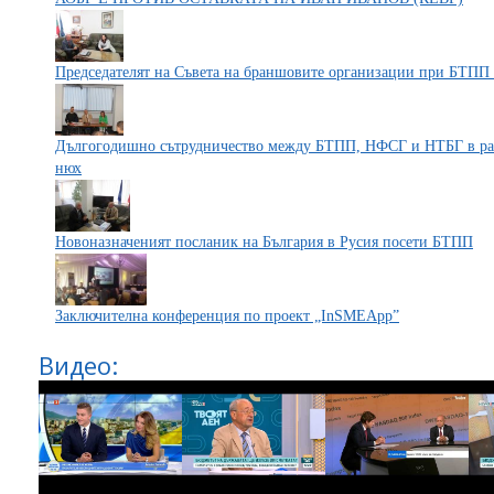
Председателят на Съвета на браншовите организации при БТПП 
Дългогодишно сътрудничество между БТПП, НФСГ и НТБГ в раз
нюх
Новоназначеният посланик на България в Русия посети БТПП
Заключителна конференция по проект „InSMEApp”
Видео: