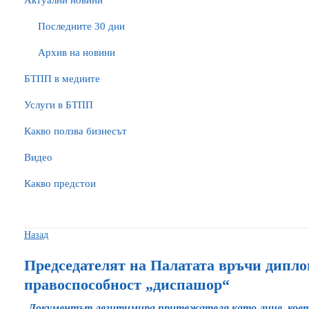
Актуални новини
Последните 30 дни
Архив на новини
БTПП в медиите
Услуги в БТПП
Какво ползва бизнесът
Видео
Какво предстои
Назад
Председателят на Палатата връчи дипло
правоспособност „диспашор“
Документът легитимира притежателя като лице, което