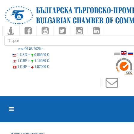
към 06.08.2026 г.
1 USD =
0.86640 €
1 GBP =
1.16680 €
1 CHF =
1.07000 €