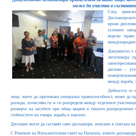
може да участва в съставян
След приклю
Диспашорското
връчи дипломи
успешно завъ
морско право
международнит
Документът е 
легитимира п
заинтересова
диспаш – уста
пожертвувани
между кораба, 
Дейността се о
лице, което да притежава специална правоспособност, може да п
разходи, изчислява ги и ги разпределя между отделните участниц
размерът на загубите при обща авария и тяхното разпределение 
стойностите на товара, кораба и навлото.
Диспаши могат да съставят само диспашори, вписани в списъка н
С Решение на Изпълнителния съвет на Палатата, новите диспашор