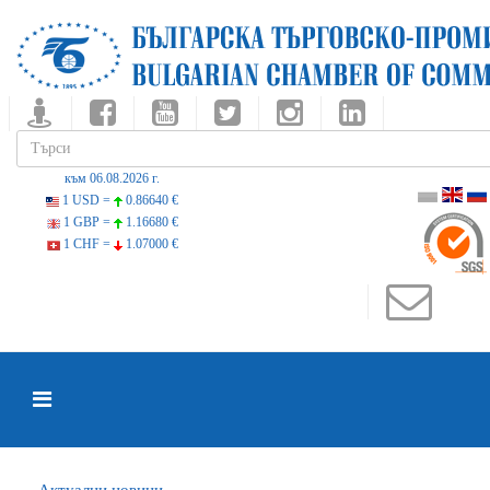
към 06.08.2026 г.
1 USD =
0.86640 €
1 GBP =
1.16680 €
1 CHF =
1.07000 €