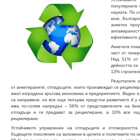
популярните 
науката. По с
юни, Българс
анкетно проу
ангажиранос
ефективното 
Анкетата пока
част от гене
Над 51% от у
дейността си
13% строител
Резултатите 
от анкетираните, отпадъците, които произвеждат се рециклира
имат изградена кръгова икономика в предприятието. Видно е,
са направени, но все още тепърва предстои развитието й у
има по-голям напредък – 56% от представителите на биз
отпадъци и ги предават за рециклиране, а 10% все ощ
рециклиране.
Устойчивото управление на отпадъците и отговорността
бъдещите поколения са заложени в целите и политиките по о