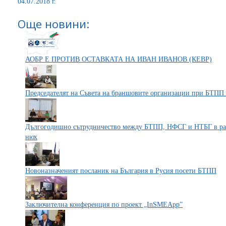
04.07.2018 г.
Още новини:
АОБР Е ПРОТИВ ОСТАВКАТА НА ИВАН ИВАНОВ (КЕВР)
Председателят на Съвета на браншовите организации при БТПП 
Дългогодишно сътрудничество между БТПП, НФСГ и НТБГ в раз
нюх
Новоназначеният посланик на България в Русия посети БТПП
Заключителна конференция по проект „InSMEApp”