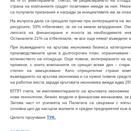
88 % от анкетираните считат, че рециклирането на отпадъ
страна на компаниите градят позитивен имидж за нея. Някои 
са получили признания и награди за инициативите им за опаз
На въпроса дали са срещали пречки при интеграцията на зе
ресурсите, 33% отбелязват, че не са имали затруднения. О
липсата на финансиране и яснота за необходимите инве
Останалите 21% са отбелязали, че все още нямат въведени з
При въвеждането на кръгова икономика бизнеса категорич
производствените цени в дългосрочен план, ограничаване 
количеството на отпадъци. Още повече, интегрирането на е
промени, с които компаниите се срещат всеки ден – стари 
степен на замърсяване. Като отрицателни страни комп
въвеждането на кръгова икономика и са нужни повече средст
на работни места заради кръговата икономика вижда едва 25
БТПП счита, че имплементирането на кръговата икономика
нови технологии, бизнес модели и финансови механизми, за д
Затова част от усилията на Палатата са свързани с изп
основна цел да насърчи малките и средни предприятия къ
Цялото проучване
ТУК.