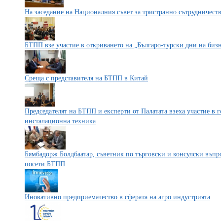
На заседание на Националния съвет за тристранно сътрудничес
БТПП взе участие в откриването на „Българо-турски дни на бизн
Среща с представителя на БТПП в Китай
Председателят на БТПП и експерти от Палатата взеха участие в 
инсталационна техника
Бямбадорж Болдбаатар, съветник по търговски и консулски въпр
посети БТПП
Иновативно предприемачество в сферата на агро индустрията