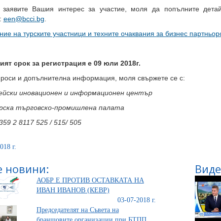
 заявите Вашия интерес за участие, моля да попълните дет
:
een@bcci.bg
.
ие на турските участници и техните очаквания за бизнес партньор
ият срок за регистрация е 09 юли 2018г.
проси и допълнителна информация, моля свържете се с:
ейски иновационен и информационен център
рска търговско-промишлена палата
359 2 8117 525 / 515/ 505
018 г.
 новини:
Виде
АОБР Е ПРОТИВ ОСТАВКАТА НА
ИВАН ИВАНОВ (КЕВР)
03-07-2018 г.
Председателят на Съвета на
браншовите организации при БТПП