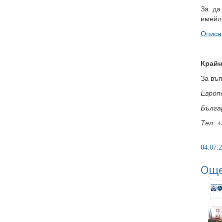
За да
имейл
Описан
Крайн
За въ
Европ
Бълга
Тел: +
04.07.2
Още