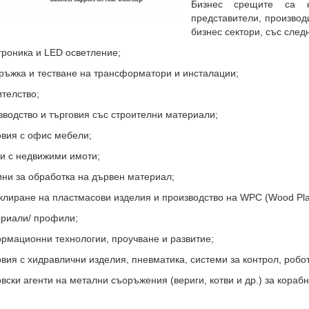
Бизнес срещите са на
представители, производ
бизнес сектори, със след
троника и LED осветление;
ръжка и тестване на трансформатори и инсталации;
ителство;
зводство и търговия със строителни материали;
овия с офис мебели;
ги с недвижими имоти;
ни за обработка на дървен материал;
клиране на пластмасови изделия и производство на WPC (Wood Plas
иали/ профили;
рмационни технологии, проучване и развитие;
овия с хидравлични изделия, пневматика, системи за контрол, робот
овски агенти на метални съоръжения (вериги, котви и др.) за кораб