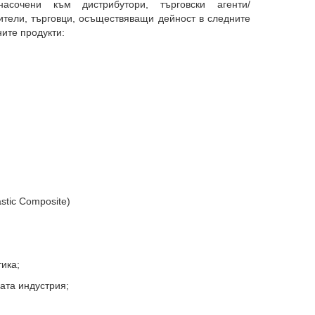
сочени към дистрибутори, търговски агенти/
ители, търговци, осъществяващи дейност в следните
ните продукти:
tic Composite)
ика;
ната индустрия;