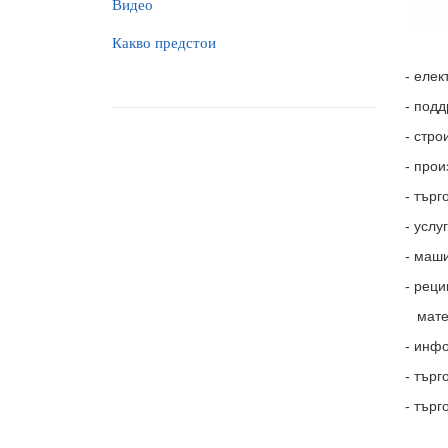
Видео
Какво предстои
- елек
- подд
- стро
- прои
- търг
- услу
- маши
- реци
матер
- инфо
- търг
- търг