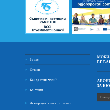
МОБИ
За нас
БГ БА
Отзиви
Как да стана член ?
АБОНИ
ЗА Б
Контакти
Декларация за поверителност