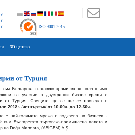
 €
 €
ISO 9001:2015
 €
ия
3D център
ирми от Турция
rk към Българска търговско-промишлена палата има
окани за участие в двустранни бизнес срещи с
ми от Турция. Срещите ще се ще се проведат в
ли 2018г. /четвъртък/ от 10:00ч. до 12:30ч.
то е най-голямата мрежа в подкрепа на бизнеса -
rk към Българската търговско-промишлена палата и
р на Doğu Marmara, (ABİGEM) A.Ş.