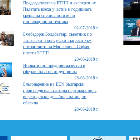
Председателят на БТПП и експерти от
Палатата взеха участие в годишната
среща на специалистите по
инсталационна техника
02-07-2018 г.
Бямбадорж Болдбаатар, съветник по
търговски и консулски въпроси към
посолството на Монголия в София,
посети БТПП
29-06-2018 г.
Иновативно предприемачество в
сферата на агро индустрията
28-06-2018 г.
Благодарение на EEN български
производител стартира партньорство с
водещ датски дизайнер на модни
облекла
28-06-2018 г.