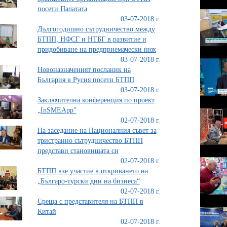
посети Палатата
03-07-2018 г.
Дългогодишно сътрудничество между
БТПП, НФСГ и НТБГ в развитие и
придобиване на предприемачески нюх
03-07-2018 г.
Новоназначеният посланик на
България в Русия посети БТПП
03-07-2018 г.
Заключителна конференция по проект
„InSMEApp”
02-07-2018 г.
На заседание на Националния съвет за
тристранно сътрудничество БТПП
представи становищата си
02-07-2018 г.
БТПП взе участие в откриването на
„Българо-турски дни на бизнеса“
02-07-2018 г.
Среща с представителя на БТПП в
Китай
02-07-2018 г.