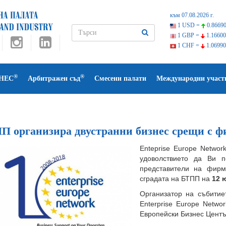
към 07.08.2026 г.
1 USD =
0.86690
1 GBP =
1.16600
1 CHF =
1.06990
®
®
НЕС
Арбитражен съд
Смесени палати
Международни участ
П организира двустранни бизнес срещи с ф
Еnteprise Europe Netwo
удоволствието да Ви п
представители на фир
сградата на БТПП на
12 ю
Организатор на събитие
Enterprise Europe Netwo
Европейски Бизнес Центъ