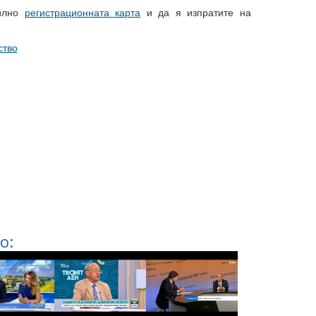
айлно
регистрационната карта
и да я изпратите на
ство
о: