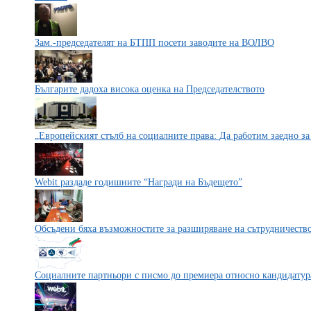
Зам.-председателят на БТПП посети заводите на ВОЛВО
Българите дадоха висока оценка на Председателството
„Европейският стълб на социалните права: Да работим заедно за
Webit раздаде годишните “Награди на Бъдещето”
Обсъдени бяха възможностите за разширяване на сътрудничеств
Социалните партньори с писмо до премиера относно кандидатура