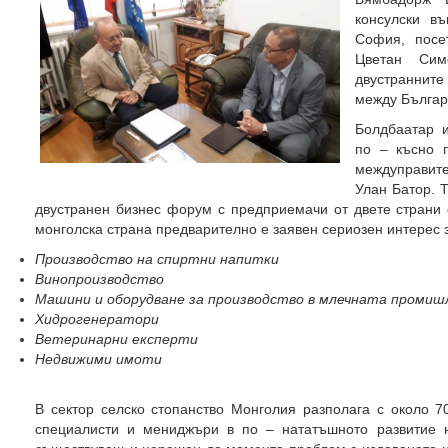
консулски в
София, посе
Цветан Сим
двустраннит
между Българ
Болдбаатар 
по – късно 
междуправите
Улан Батор. Т
двустранен бизнес форум с предприемачи от двете страни 
монголска страна предварително е заявен сериозен интерес з
Производство на спиртни напитки
Винопроизводство
Машини и оборудване за производство в млечната проми
Хидрогенератори
Ветеринарни експерти
Недвижими имоти
В сектор селско стопанство Монголия разполага с около 7
специалисти и мениджъри в по – нататъшното развитие 