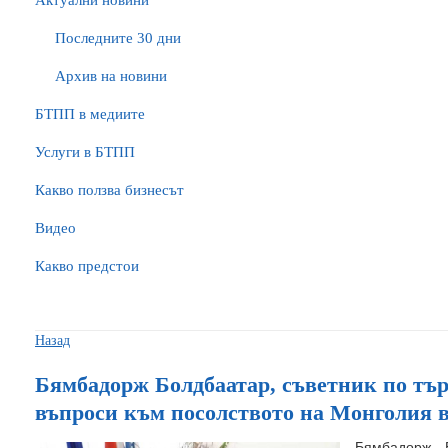
Актуални новини
Последните 30 дни
Архив на новини
БTПП в медиите
Услуги в БТПП
Какво ползва бизнесът
Видео
Какво предстои
Назад
Бямбадорж Болдбаатар, съветник по тър
въпроси към посолството на Монголия 
Бямбадорж Б