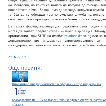
съществуващ и нерешен до момента проблем с издаването на
на Монголия, на които се налага да пътуват до съседен Ки
посолството в Улан Батор няма действаща консулска служба. 
трябва да се обръщат към консулската служба на посолст
сериозни пречки при туристическия и бизнес обмен между две
Български фирми, желаещи да представят свои продукти 
могат да заявят предварителен интерес в дирекция “Межд
организации”, при БТПП на имейл:
irelations@bcci.bg
или на т
допълнително ще информира заинтересованите за п
междуправителствена комисия и съпътстващите бизнес събит
29.06.2018 г.
Още новини:
Иновативно предприемачество в сферата на агро индустрията
Благодарение на EEN български производител стартира партньор
облекла