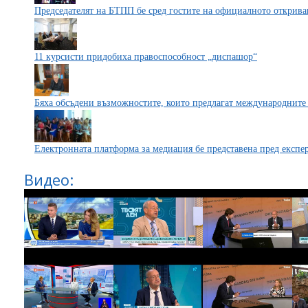
Председателят на БТПП бе сред гостите на официалното откриване
11 курсисти придобиха правоспособност „диспашор“
Бяха обсъдени възможностите, които предлагат международните 
Електронната платформа за медиация бе представена пред експер
Видео: