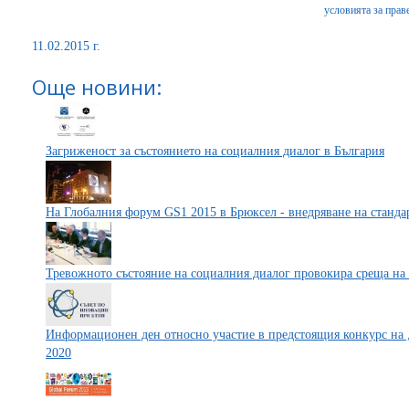
условията за праве
11.02.2015 г.
Още новини:
Загриженост за състоянието на социалния диалог в България
На Глобалния форум GS1 2015 в Брюксел - внедряване на станда
Тревожното състояние на социалния диалог провокира среща на
Информационен ден относно участие в предстоящия конкурс на
2020