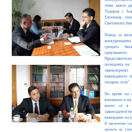
теми, които д
Тодоров с Ал
Евгениев, спе
Световната ба
Повод за визи
конкуренцията
срещата бях
проучването.
Представител
позицията на 
законопроект
въвеждането н
пазарна сила".
По време на 
внимание и на
които са в 
законодателств
въвеждане на 
В заключение гла
проекти на Свет