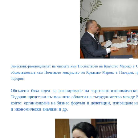
Заместник-ръководителят на мисията към Посолството на Кралство Мароко в
обществеността към Почетното консулство на Кралство Мароко в Пловдив, пр
Тодоров.
Обсъдени бяха идеи за разширяване на търговско-икономическ
Тодоров представи възможните области на сътрудничество между 
които: организиране на бизнес форуми и делегации, изпращане н
и икономически анализи и др.