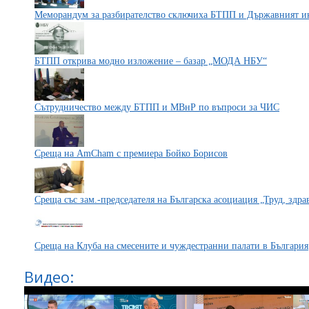
Меморандум за разбирателство сключиха БТПП и Държавният 
БТПП открива модно изложение – базар „МОДА НБУ“
Сътрудничество между БТПП и МВнР по въпроси за ЧИС
Среща на AmCham с премиера Бойко Борисов
Среща със зам.-председателя на Българска асоциация „Труд, здра
Среща на Клуба на смесените и чуждестранни палати в България
Видео: