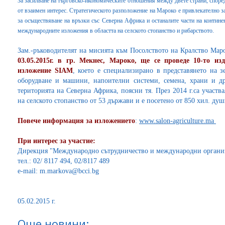
За засилване
на търговско-икономическите отношения между двете страни, споре
от взаимен интерес. Стратегическото разположение на Мароко е привлекателно 
за осъществяване на връзки със Северна Африка и останалите части на контине
международните изложения в областта на селското стопанство и рибарството.
Зам.-ръководителят на мисията към Посолството на Кралство Ма
03.05.2015г. в гр. Мекнес, Мароко, ще се проведе 10-то и
изложение SIAM
, което е специализирано в представянето на 
оборудване и машини, напоителни системи, семена, храни и др
територията на Северна Африка, поясни тя. През 2014 г.са участ
на селското стопанство от 53 държави и е посетено от 850 хил. д
Повече информация за изложението
:
www.salon-agriculture.ma
При интерес за участие:
Дирекция "Международно сътрудничество и международни орган
тел.: 02/ 8117 494, 02/8117 489
e-mail: m.markova@bcci.bg
05.02.2015 г.
Още новини: