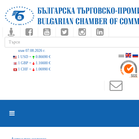
към 07.08.2026 г.
1 USD =
0.86690 €
1 GBP =
1.16600 €
1 CHF =
1.06990 €