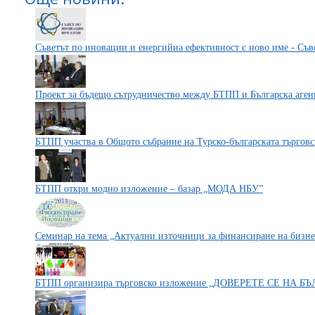
Съветът по иновации и енергийна ефективност с ново име - Съв
Проект за бъдещо сътрудничество между БТПП и Българска аген
БТПП участва в Общото събрание на Турско-българската търгов
БТПП откри модно изложение – базар „МОДА НБУ”
Семинар на тема „Актуални източници за финансиране на бизне
БТПП организира търговско изложение „ДОВЕРЕТЕ СЕ НА Б