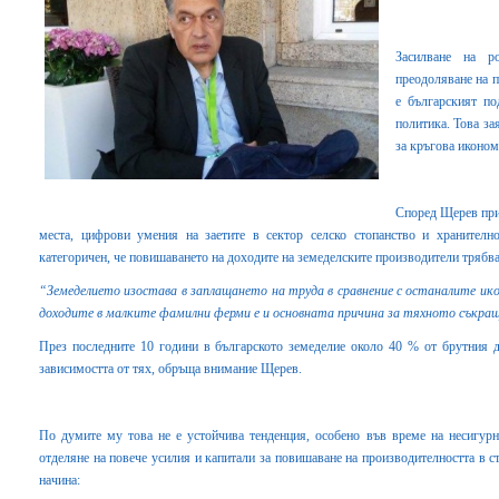
Засилване на р
преодоляване на 
е българският по
политика. Това за
за кръгова иконо
Според Щерев прио
места, цифрови умения на заетите в сектор селско стопанство и хранител
категоричен, че повишаването на доходите на земеделските производители трябв
“Земеделието изостава в заплащането на труда в сравнение с останалите ик
доходите в малките фамилни ферми е и основната причина за тяхното съкра
През последните 10 години в българското земеделие около 40 % от брутния д
зависимостта от тях, обръща внимание Щерев.
По думите му това не е устойчива тенденция, особено във време на несигурно
отделяне на повече усилия и капитали за повишаване на производителността в 
начина: