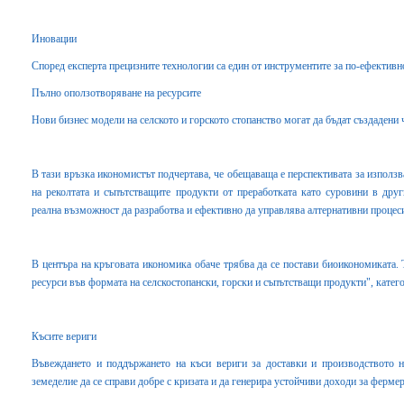
Иновации
Според експерта прецизните технологии са един от инструментите за по-ефективн
Пълно оползотворяване на ресурсите
Нови бизнес модели на селското и горското стопанство могат да бъдат създадени 
В тази връзка икономистът подчертава, че обещаваща е перспективата за използв
на реколтата и съпътстващите продукти от преработката като суровини в друг
реална възможност да разработва и ефективно да управлява алтернативни процеси
В центъра на кръговата икономика обаче трябва да се постави биоикономиката.
ресурси във формата на селскостопански, горски и съпътстващи продукти", кате
Късите вериги
Въвеждането и поддържането на къси вериги за доставки и производството н
земеделие да се справи добре с кризата и да генерира устойчиви доходи за фермер