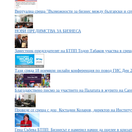
Виртуална среща "Възможности за бизнес между български и с
НОВИ ПРЕДИМСТВА ЗА БИЗНЕСА
Заместник-председателят на БТПП Тодор Табаков участва в сре
Тази сряда 18 ноември онлайн конференция по повод ГИС Ден 
Благодарствено писмо за участието на Палатата в журито на Car
Проведе се среща с доц. Костадин Коларов, директор на Инстит
Гена Събева БТПП: Бизнесът е намерил начин да оцелее в кризат