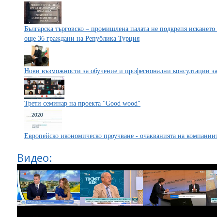
Българска търговско – промишлена палата не подкрепя искането 
още 36 граждани на Република Турция
Нови възможности за обучение и професионални консултации з
Трети семинар на проекта ′′Good wood“
Европейско икономическо проучване - очакванията на компаниите
Видео: