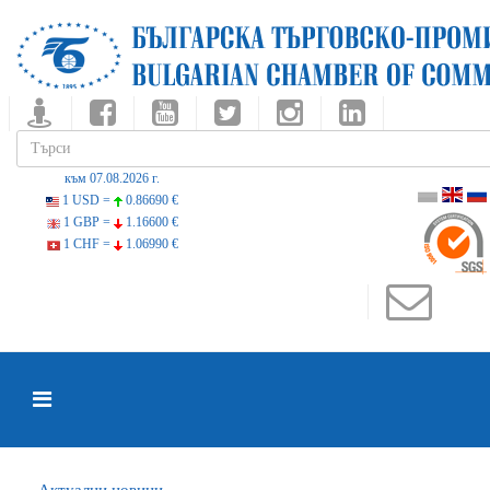
към 07.08.2026 г.
1 USD =
0.86690 €
1 GBP =
1.16600 €
1 CHF =
1.06990 €