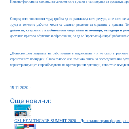
Именно фамилните стопанства са основните връзки в тези вериги за доставки, 
Според него човешкият труд трябва да се разглежда като ресурс, а не като цен
труда и зелените работни места се оказват решение за справяне с кризата. 
дейности, свързани с възобновяеми енергийни източници, отпадъци и рем
достъпно кръгово обучение и образование, за да се "преквалифицира“ работната с
,,Понастоящем защитата на работниците е неадекватна - и не само в рамкит
строителните площадки. Става въпрос и за пълната липса на последователни дохо
характеризиращ се с преобладаване на краткосрочни договори, каквото е земедел
19.11.2020 г.
Още новини:
GS1 HEALTHCARE SUMMIT 2020 – Дигитално трансформиране н