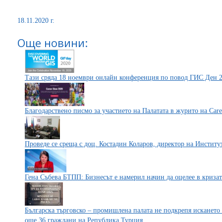
18.11.2020 г.
Още новини:
Тази сряда 18 ноември онлайн конференция по повод ГИС Ден 
Благодарствено писмо за участието на Палатата в журито на Car
Проведе се среща с доц. Костадин Коларов, директор на Инстит
Гена Събева БТПП: Бизнесът е намерил начин да оцелее в кризат
Българска търговско – промишлена палата не подкрепя искането 
още 36 граждани на Република Турция