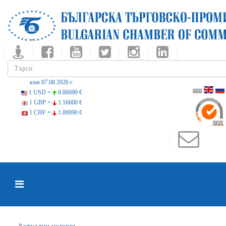
към 07.08.2026 г.
1 USD =
0.86690 €
1 GBP =
1.16600 €
1 CHF =
1.06990 €