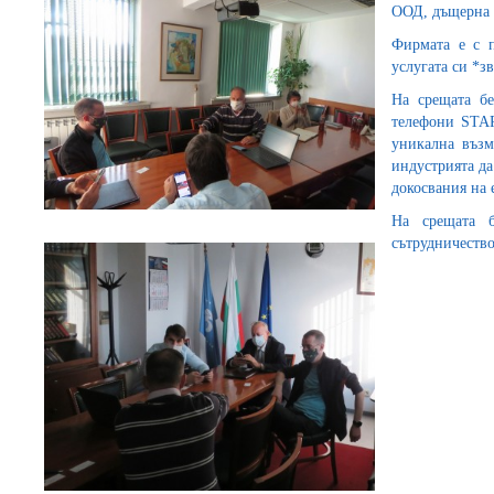
ООД, дъщерна
Фирмата е с п
услугата си *з
На срещата б
телефони STAR
уникална възм
индустрията да
докосвания на 
На срещата 
сътрудничест