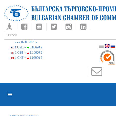
към 07.08.2026 г.
1 USD =
0.86690 €
1 GBP =
1.16600 €
1 CHF =
1.06990 €