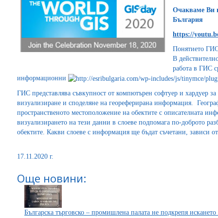
Очакваме Ви 
България
https://youtu
Понятието ГИС 
В действително
работа в ГИС с
информационни
ГИС представлява съвкупност от компютърен софтуер и хардуер за с
визуализиране и споделяне на геореферирана информация. Геогра
пространственото местоположение на обектите с описателната инф
визуализирането на тези данни в слоеве подпомага по-доброто ра
обектите. Какви слоеве с информация ще бъдат съчетани, зависи от
17.11.2020 г.
Още новини:
Българска търговско – промишлена палата не подкрепя искането 