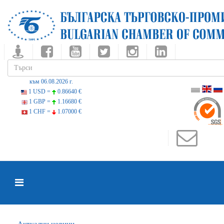
към 06.08.2026 г.
1 USD =
0.86640 €
1 GBP =
1.16680 €
1 CHF =
1.07000 €