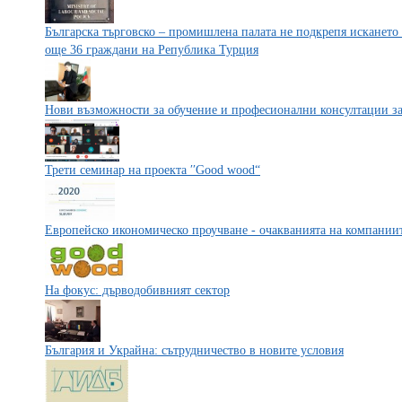
Българска търговско – промишлена палата не подкрепя искането 
още 36 граждани на Република Турция
Нови възможности за обучение и професионални консултации з
Трети семинар на проекта ′′Good wood“
Европейско икономическо проучване - очакванията на компаниите
На фокус: дърводобивният сектор
България и Украйна: сътрудничество в новите условия