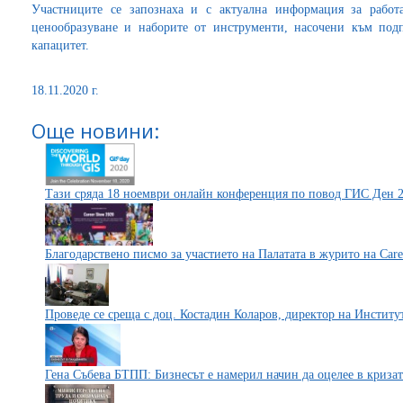
Участниците се запознаха и с актуална информация за работа
ценообразуване и наборите от инструменти, насочени към под
капацитет.
18.11.2020 г.
Още новини:
Тази сряда 18 ноември онлайн конференция по повод ГИС Ден 
Благодарствено писмо за участието на Палатата в журито на Car
Проведе се среща с доц. Костадин Коларов, директор на Инстит
Гена Събева БТПП: Бизнесът е намерил начин да оцелее в кризат