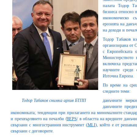
палата Тодор Та
бизнеса относно п
икономическо с
ерозията на данъч
на доходи и печа
Тодор Табаков вз
организирана от О
с Европейската 
Министерството 
включиха предста
научните среди 
Източна Европа.
По време на срещ
следните теми:
Тодор Табаков снимка архив БТПП
данъчните мерк
данъчните предиз
икономиката; тенденции при прилагането на минималните стандарт
и прехвърлянето на печалби /
BEPS
/ в областта на вредните данъч
свързани с многостранния инструмент (
MLI
), който е от решава
свързани с договорите.