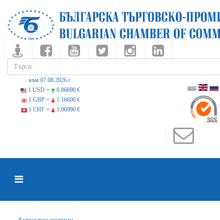
към 07.08.2026 г.
1 USD =
0.86690 €
1 GBP =
1.16600 €
1 CHF =
1.06990 €