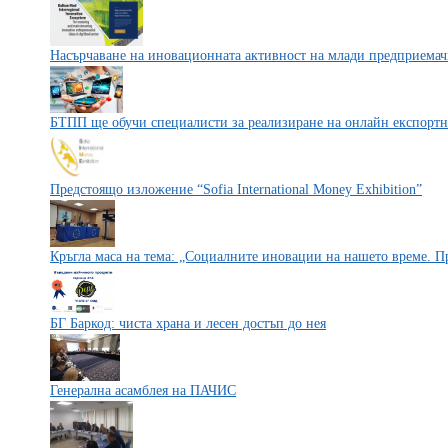
Насърчаване на иновационната активност на млади предприемачи
БТПП ще обучи специалисти за реализиране на онлайн експорт
Предстоящо изложение “Sofia International Money Exhibition”
Кръгла маса на тема: „Социалните иновации на нашето време. 
БГ Баркод: чиста храна и лесен достъп до нея
Генерална асамблея на ПАЧИС