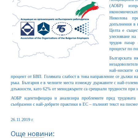
(АОБР) изпр
икономическ
Николова пр
допълнения в 
Целта е същес
улесняване на
трудов пазар 
процесът по по
Българската и
незадоволителн
най-ниските с
процент от БВП. Голямата слабост в това направление се дължи н
ръка. България е в челните места измежду държавите с най-голем
длъжности, като 62% от мениджърите са срещнали трудности при 
АОБР идентифицира и анализира проблемите пред трудовата 
съобразени с най-добрите практики в ЕС – пълният текст на писм
26.11.2019 г.
Още новини: