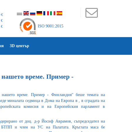
 €
 €
ISO 9001:2015
 €
ия
3D център
 нашето време. Пример -
 нашето време. Пример - Финландия“ беше темата на
оведе миналата седмица в Дома на Европа в , в сградата на
вропейската комисия и на Европейския парламент в
дерирано от доц. д-р Йосиф Аврамов, съпредседател на
 БТПП и член на УС на Палатата. Кръглата маса бе