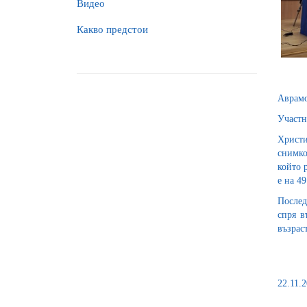
Видео
Какво предстои
Аврамо
Участн
Христи
снимко
който 
е на 49
После
спря в
възрас
22.11.2