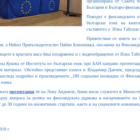
организирана от Съвета 
България и Българо-финланд
Поводът е финландското пр
български език на книг
съставител е Илка Тайпале.
Приветствие от името на 
в, а Нейно Превъзходителство Пайви Блинникка, посланик на Финландия
иците в кръглата маса бяха поздравени и с видеообращение от Илка Тайп
на Кукова от Института по български език при БАН направи презентация
в материал. Обстойно представяне изнесе и Владимир Данчев, председа
разгледа подробно и произведението „100 социални иновации от Финланд
 езика.
дната
презентация
бе на Лена Андонов, бивш висш служител в Министерс
ърху въпроса за ролята на финландската държава в насърчаването на 
т до 30 години на иновативни стартъпи, както и на социалните нововъве
019 г.