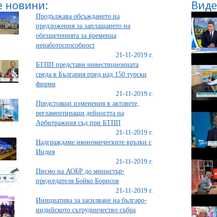
 новини:
Виде
Продължава обсъждането на
предложения за заплащането на
обезщетенията за временна
неработоспособност
21-11-2019 г.
БТПП представи инвестиционната
среда в България пред над 150 турски
фирми
21-11-2019 г.
Предстоящи изменения в актовете,
регламентиращи дейността на
Арбитражния съд при БТПП
21-11-2019 г.
Надграждаме икономическите връзки с
Индия
21-11-2019 г.
Писмо на АОБР до министър-
председателя Бойко Борисов
21-11-2019 г.
Инициатива за засилване на българо-
индийското сътрудничество събра