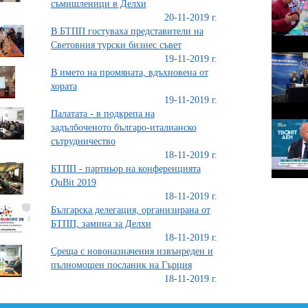
съмишленици в Делхи
20-11-2019 г.
В БТПП гостуваха представители на
Световния турски бизнес съвет
19-11-2019 г.
В името на промяната, вдъхновена от
хората
19-11-2019 г.
Палатата - в подкрепа на
задълбоченото българо-италианско
сътрудничество
18-11-2019 г.
БТПП - партньор на конференцията
QuBit 2019
18-11-2019 г.
Българска делегация, организирана от
БТПП, замина за Делхи
18-11-2019 г.
Среща с новоназначения извънреден и
пълномощен посланик на Гърция
18-11-2019 г.