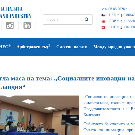
към 06.08.2026 г.
1 USD =
0.86640
1 GBP =
1.16680
1 CHF =
1.07000
®
®
НЕС
Арбитражен съд
Смесени палати
Международни участ
гла маса на тема: „Социалните иновации на
ландия“
„Социалните иновации на
кръглата маса, която се пр
Представителството на Е
България.
Събитието бе открито и мо
Съвета по иновации при