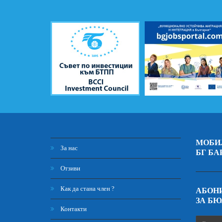
МОБИ
За нас
БГ БА
Отзиви
Как да стана член ?
АБОНИ
ЗА Б
Контакти