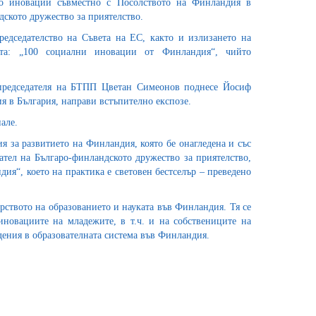
по иновации съвместно с Посолството на Финландия в
ското дружество за приятелство.
едседателство на Съвета на ЕС, както и излизането на
ата: „100 социални иновации от Финландия“, чийто
председателя на БТПП Цветан Симеонов поднесе Йосиф
 в България, направи встъпително експозе.
але.
 за развитието на Финландия, която бе онагледена и със
тел на Българо-финландското дружество за приятелство,
ия“, което на практика е световен бестселър – преведено
твото на образованието и науката във Финландия. Тя се
иновациите на младежите, в т.ч. и на собствениците на
дения в образователната система във Финландия.