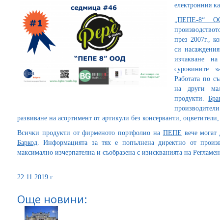
електронния к
„ПЕПЕ-8“ О
производството
през 2007г., к
си насаждения
изчакване на
суровините з
Работата по с
на други ма
продукти.
Бра
производител
развиване на асортимент от артикули без консерванти, оцветител
Всички продукти от фирменото портфолио на
ПЕПЕ
вече могат 
Баркод
. Информацията за тях е попълнена директно от произв
максимално изчерпателна и съобразена с изискванията на Регламен
22.11.2019 г.
Още новини: