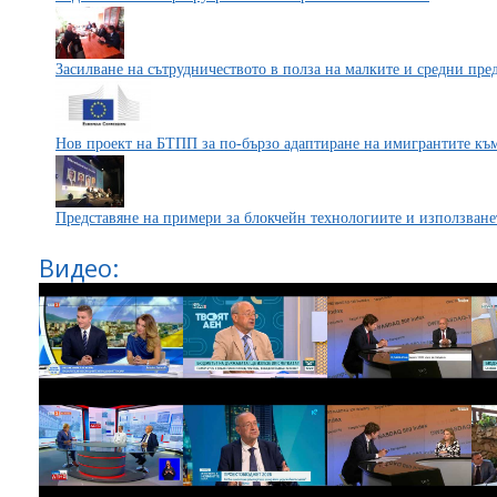
Засилване на сътрудничеството в полза на малките и средни пре
Нов проект на БТПП за по-бързо адаптиране на имигрантите към
Представяне на примери за блокчейн технологиите и използване
Видео: