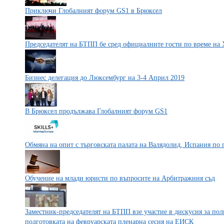
Приключи Глобалният форум GS1 в Брюксел
Председателят на БТПП бе сред официалните гости по време на
Бизнес делегация до Люксембург на 3-4 Април 2019
В Брюксел продължава Глобалният форум GS1
Обмяна на опит с търговската палата на Валядолид, Испания по
Обучение на млади юристи по въпросите на Арбитражния съд
Заместник-председателят на БТПП взе участие в дискусия за пол
подготовката на февруарската пленарна сесия на ЕИСК