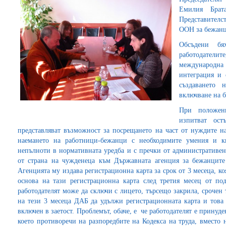
Емилия Брат
Представителс
ООН за бежанц
Обсъдени бя
работодатели
международна з
интеграция и 
създаването 
включване на б
При положени
изпитват ост
представляват възможност за посрещането на част от нуждите на
наемането на работници-бежанци с необходимите умения и кв
непълноти в нормативната уредба и с пречки от административен
от страна на чужденеца към Държавната агенция за бежанците 
Агенцията му издава регистрационна карта за срок от 3 месеца, ко
основа на тази регистрационна карта след третия месец от по
работодателят може да сключи с лицето, търсещо закрила, срочен 
на тези 3 месеца ДАБ да удължи регистрационната карта и това
включен в заетост. Проблемът, обаче, е че работодателят е принуде
което противоречи на разпоредбите на Кодекса на труда, вместо 