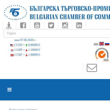
към 07.08.2026 г.
1 USD =
0.86690 €
1 GBP =
1.16600 €
1 CHF =
1.06990 €