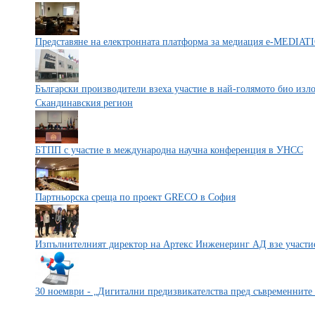
Представяне на електронната платформа за медиация e-MEDIAT
Български производители взеха участие в най-голямото био изл
Скандинавския регион
БТПП с участие в международна научна конференция в УНСС
Партньорска среща по проект GRECO в София
Изпълнителният директор на Артекс Инженеринг АД взе участи
30 ноември - „Дигитални предизвикателства пред съвременните