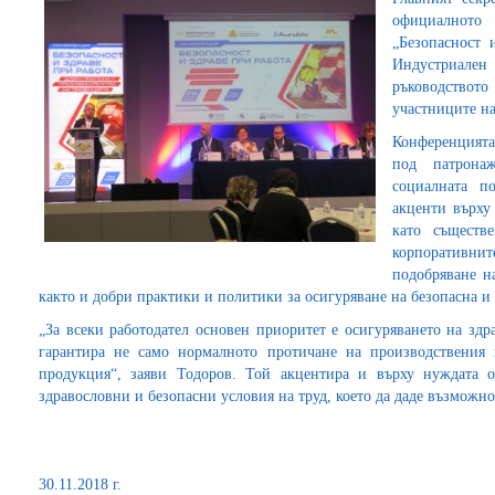
официалното 
„Безопасност 
Индустриале
ръководството
участниците н
Конференцията 
под патрона
социалната п
акценти върху
като съществ
корпоративн
подобряване н
както и добри практики и политики за осигуряване на безопасна и 
„За всеки работодател основен приоритет е осигуряването на здр
гарантира не само нормалното протичане на производствения 
продукция“, заяви Тодоров. Той акцентира и върху нуждата 
здравословни и безопасни условия на труд, което да даде възможнос
30.11.2018 г.