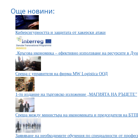
Още новини:
Киберсигурността и защитата от хакерски атаки
„Кръгова икономика – ефективно използване на ресурсите в Дун
Среща с управителя на фирма MW Logisticа ООД
1-то издание на търговско изложение „МАГИЯТА НА РЪЦЕТЕ”
Среща между министъра на икономиката и председателя на БТП
Заявяване на необходимите обучения по специалности от професи