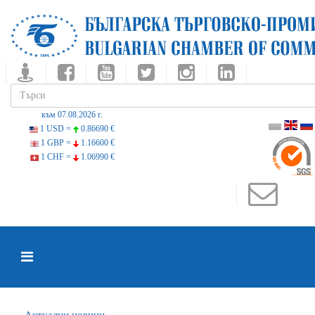
към 07.08.2026 г.
1 USD =
0.86690 €
1 GBP =
1.16600 €
1 CHF =
1.06990 €