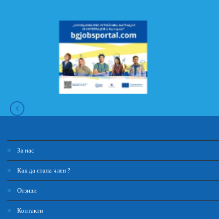
За нас
Как да стана член ?
Отзиви
Контакти