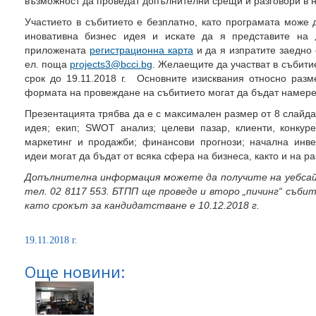
възможност да проведат допълнителни срещи и разговори в 
Участието в събитието е безплатно, като програмата мож
иновативна бизнес идея и искате да я представите на 
приложената
регистрационна карта
и да я изпратите заедно 
ел. поща
projects3@bcci.bg
. Желаещите да участват в събити
срок до 19.11.2018 г. Основните изисквания относно раз
формата на провеждане на събитието могат да бъдат намер
Презентацията трябва да е с максимален размер от 8 слайд
идея; екип; SWOT анализ; целеви пазар, клиенти, конкуре
маркетинг и продажби; финансови прогнози; начална инв
идеи могат да бъдат от всяка сфера на бизнеса, както и на ра
Допълнителна информация можете да получите на
уебса
тел. 02 8117 553. БТПП ще проведе и второ „пичинг“ събит
като срокът за кандидатстване е 10.12.2018 г.
19.11.2018 г.
Още новини: