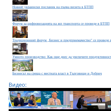
Новият украински посланик на първа визита в БТПП
Форум за цифровизацията на жп транспорта се проведе в БТПП
Традиционният форум „Бизнес и предприемачество“ се проведе
Умното производство: Как още днес да увеличите продуктивност
Бизнесът на среща с местната власт в Търговище и Добрич
Видео: