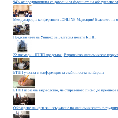
94% от предприятията са доволни от бързината на обслужване 
Международна конференция „ONLINE Mедиация! Бъдещето на он
Представител на Уницеф за България посети БТПП
22 ноември - БТПП представя „Европейско икономическо проучв
БТПП участва в конференция за стабилността на Европа
БТПП изразява задоволство, че отправеното писмо до премиера
Обсъждане на идеи за насърчаване на икономическото сътруднич