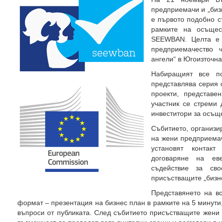
предприемачи и „бизн
е първото подобно с
рамките на осъщес
SEEWBAN. Целта е 
предприемачество 
ангели“ в Югоизточна
Набиращият все по
представлява серия 
проекти, представе
участник се стреми
инвеститори за осъщ
Събитието, организи
на жени предприемач
установят контак
договаряне на ев
съдействие за св
присъстващите „бизн
Представянето на в
формат – презентация на бизнес план в рамките на 5 минути,
въпроси от публиката. След събитието присъстващите жени