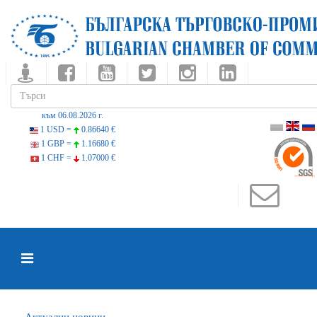
към 06.08.2026 г.
1 USD =
0.86640 €
1 GBP =
1.16680 €
1 CHF =
1.07000 €