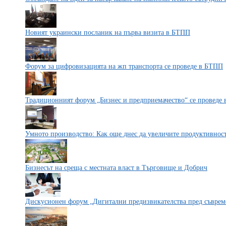
Новият украински посланик на първа визита в БТПП
Форум за цифровизацията на жп транспорта се проведе в БТПП
Традиционният форум „Бизнес и предприемачество“ се проведе
Умното производство: Как още днес да увеличите продуктивност
Бизнесът на среща с местната власт в Търговище и Добрич
Дискусионен форум „Дигитални предизвикателства пред съвре