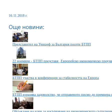
16.11.2018 г.
Още новини:
Представител на Уницеф за България посети БТПП
22 ноември - БТПП представя „Европейско икономическо проучв
БТПП участва в конференция за стабилността на Европа
БТПП изразява задоволство, че отправеното писмо до премиера
Обсъждане на идеи за насърчаване на икономическото сътруднич