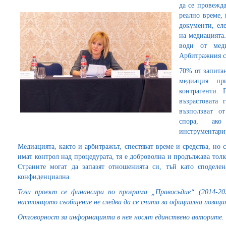
да се провежд
реално време,
документи, ел
на медиацията
води от мед
Арбитражния 
70% от запита
медиация пр
контрагенти. 
възрастовата 
възползват о
спора, ако
инструментари
Медиацията, както и арбитражът, спестяват време и средства, но
имат контрол над процедурата, тя е доброволна и продължава толко
Страните могат да запазят отношенията си, тъй като споделе
конфиденциална.
Този проект се финансира по програма „Правосъдие“ (2014-2
настоящото съобщение не следва да се счита за официална позици
Отговорност за информацията в нея носят единствено авторите