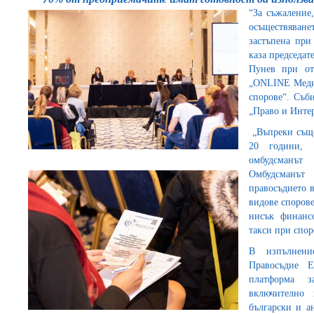
“За съжаление
осъществяване
застъпена при
каза председа
Пунев при от
„ONLINE Mедиа
спорове“. Съб
„Право и Интер
„Въпреки съще
20 години, 
омбудсманът
Омбудсманът
правосъдието 
видове спорове
нисък финансо
такси при спор
В изпълнени
Правосъдие 
платформа з
включително
български и а