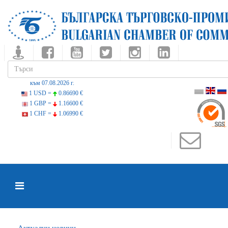
към 07.08.2026 г.
1 USD =
0.86690 €
1 GBP =
1.16600 €
1 CHF =
1.06990 €