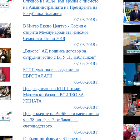
Отговор на АОБР във връзка с писмото
на Администрацията на Президента на
Република България
07-03-2018 г.
В Интер Експо Център - София е
открита Международната изложба
Секюрити Експо 2018
07-03-2018 г.
„Викорс” АД подписа договор за
сътрудничество с ВТУ „Т. Каблешков”
07-03-2018 г.
БТПП участва в заседание на
ЕВРОПАЛАТИ
06-03-2018 г.
Председателят на БТПП откри
Мартенски базар – ВСИЧКО ЗА
ЖЕНАТА
06-03-2018 г.
Предложение на АОБР за изменение на
чл. 38, ал. 9, т. 2 от Закона за
счетоводството
05-03-2018 г.
Глобалният форум GS1 очерта