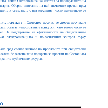
та, които Световната банка изготвя за подобравянето на
лгария. Обърна внимание на най-значимите пречки пред
цията и свързаната с нея корупция, често изменящото се
ните поръчки г-н Симеонов посочи, че
според проучване
блем остават непрозрачните конкурси
, като много често те
тел. За подобряване на ефективността на обществените
ат електронизацията и по-засиленият контрол върху
ване сред своите членове по проблемите при обществени
латата бе заявена ясно подкрепа за проекти на Световната
одваните публичните ресурси.
о: