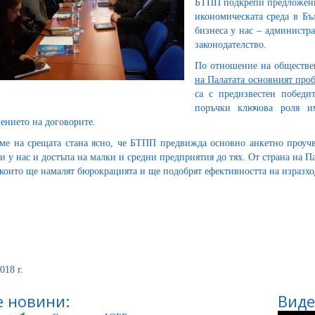
БТПП подкрепи предложения
икономическата среда в Бъ
бизнеса у нас – администра
законодателство.
По отношение на обществе
на Палатата основният про
са с предизвестен победи
поръчки ключова роля им
ението на договорите.
ме на срещата стана ясно, че БТПП предвижда основно анкетно проуч
и у нас и достъпа на малки и средни предприятия до тях. От страна на Па
 които ще намалят бюрокрацията и ще подобрят ефективността на изразх
018 г.
 новини:
Виде