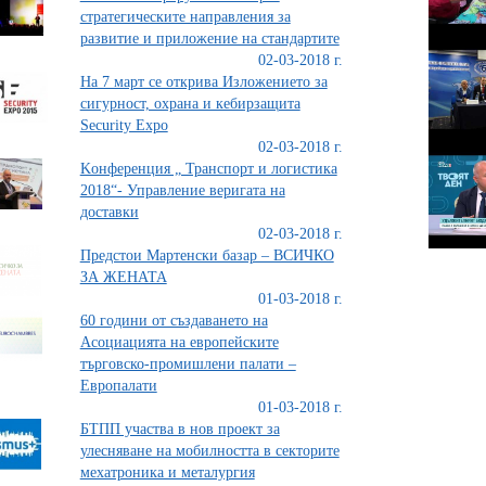
стратегическите направления за
развитие и приложение на стандартите
02-03-2018 г.
На 7 март се открива Изложението за
сигурност, охрана и кебирзащита
Security Expo
02-03-2018 г.
Kонференция „ Транспорт и логистика
2018“- Управление веригата на
доставки
02-03-2018 г.
Предстои Мартенски базар – ВСИЧКО
ЗА ЖЕНАТА
01-03-2018 г.
60 години от създаването на
Асоциацията на европейските
търговско-промишлени палати –
Европалати
01-03-2018 г.
БТПП участва в нов проект за
улесняване на мобилността в секторите
мехатроника и металургия