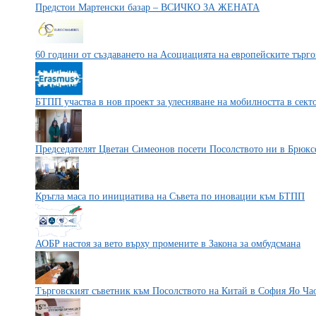
Предстои Мартенски базар – ВСИЧКО ЗА ЖЕНАТА
60 години от създаването на Асоциацията на европейските тър
БТПП участва в нов проект за улесняване на мобилността в сект
Председателят Цветан Симеонов посети Посолството ни в Брюкс
Кръгла маса по инициатива на Съвета по иновации към БТПП
АОБР настоя за вето върху промените в Закона за омбудсмана
Търговският съветник към Посолството на Китай в София Яо Ча