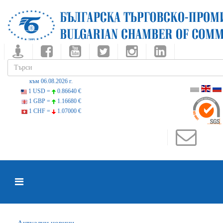
към 06.08.2026 г.
1 USD =
0.86640 €
1 GBP =
1.16680 €
1 CHF =
1.07000 €