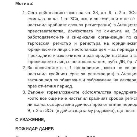
Мотиви:
Сега действащият текст на чл. 38, ал. 9, т. 2 от З
смисъла на чл. 1 от ЗСч, вкл. и за тези, които не се
настъпил крайният срок за регистрация) в Агенцията
представителства, дружествата по смисъла на З
работодателските и синдикални организации по с
търговския регистър и регистъра на юридически
юридическите лица с нестопанска цел – за периода д
Преходните и заключителни разпоредби на Закона з
юридическите лица с нестопанска цел, публ. ДВ, бр. 74
За посочените в т. 1 предприятия, които не се ре
настъпил крайният срок за регистрация) в Агенц
законов ред за обявяване и публикуване на деклара
през отчетния период.
Въпреки гореизложените обстоятелства предприяти
които все още не е настъпил крайният срок за регис
липса на осъществена дейност през отчетния период 
9, т. 2 от ЗСч. (в действащата му редакция), ще носят
С УВАЖЕНИЕ,
БОЖИДАР ДАНЕВ