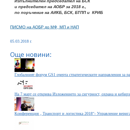
Изпълнителен председател на БСК
и председател на АОБР за 2018 г.,
по поръчение на АИКБ, БСК, БТПП и
КРИБ
ПИСМО на АОБР до МФ, МП и НАП
05.03.2018 г.
Още новини:
Глобалният форум GS1 очерта стратегическите направления за р
На 7 март се открива Изложението за сигурност, охрана и кебир
Kонференция „ Транспорт и логистика 2018“- Управление верига