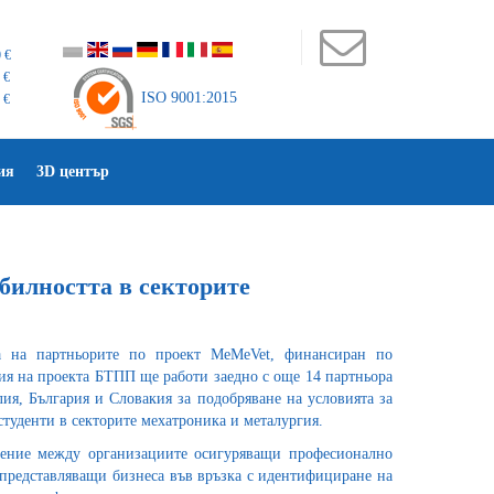
 €
 €
ISO 9001:2015
 €
ия
3D център
билността в секторите
а на партньорите по проект MeMeVet, финансиран по
ия на проекта БТПП ще работи заедно с още 14 партньора
ия, България и Словакия за подобряване на условията за
туденти в секторите мехатроника и металургия.
нение между организациите осигуряващи професионално
 представляващи бизнеса във връзка с идентифициране на