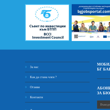
МОБИ
За нас
БГ БА
Как да стана член ?
Отзиви
АБОНИ
ЗА Б
Контакти