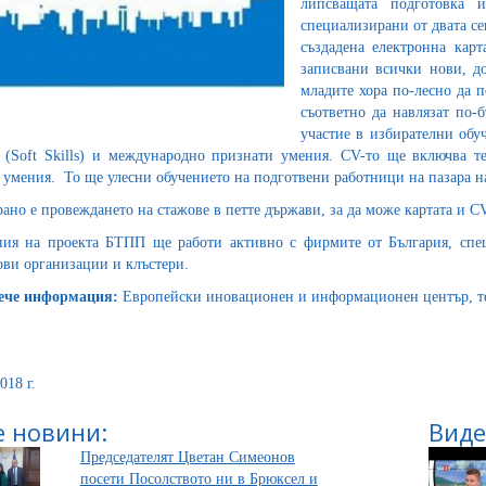
липсващата подготовка и
специализирани от двата се
създадена електронна карт
записвани всички нови, д
младите хора по-лесно да 
съответно да навлязат по-
участие в избирателни обу
 (Soft Skills) и международно признати умения. CV-то ще включва 
 умения. То ще улесни обучението на подготвени работници на пазара на
ано е провеждането на стажове в петте държави, за да може картата и CV
ия на проекта БТПП ще работи активно с фирмите от България, спец
ви организации и клъстери.
вече информация:
Европейски иновационен и информационен център, тел
018 г.
 новини:
Виде
Председателят Цветан Симеонов
посети Посолството ни в Брюксел и