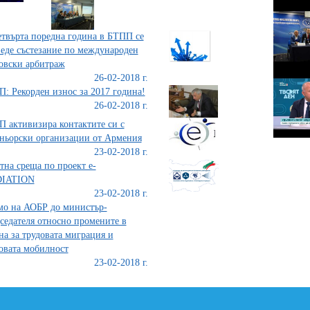
етвърта поредна година в БТПП се
еде състезание по международен
овски арбитраж
26-02-2018 г.
: Рекорден износ за 2017 година!
26-02-2018 г.
 активизира контактите си с
ньорски организации от Армения
23-02-2018 г.
тна среща по проект е-
IATION
23-02-2018 г.
о на АОБР до министър-
седателя относно промените в
на за трудовата миграция и
овата мобилност
23-02-2018 г.