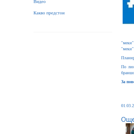
Видео
Какво предстои
"меки"
"меки"
Планир
По лин
браншо
За по
01.03.2
Още