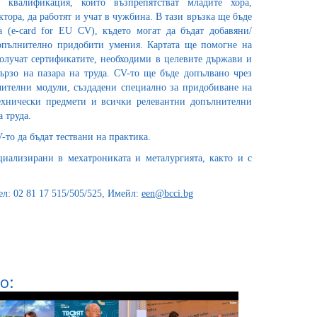
 квалификация, които възпрепятстват младите хора,
ктора, да работят и учат в чужбина. В тази връзка ще бъде
а (е-card for EU CV), където могат да бъдат добавяни/
опълнително придобити умения. Картата ще помогне на
получат сертификатите, необходими в целевите държави и
бързо на пазара на труда. CV-то ще бъде допълвано чрез
чителни модули, създадени специално за придобиване на
технически предмети и всички релевантни допълнителни
 труда.
-то да бъдат тествани на практика.
иализирани в мехатрониката и металургията, както и с
: 02 81 17 515/505/525, Имейл:
een@bcci.bg
о: