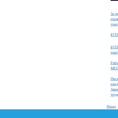
За ч
пров
търг
БТПП
БТПП
парт
Рабо
MED
Писм
пред
Зако
труд
Назад