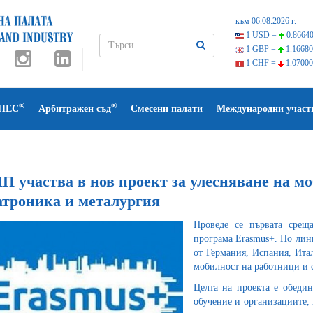
към 06.08.2026 г.
1 USD =
0.86640
1 GBP =
1.16680
1 CHF =
1.07000
®
®
НЕС
Арбитражен съд
Смесени палати
Международни участ
П участва в нов проект за улесняване на мо
атроника и металургия
Проведе се първата срещ
програма Erasmus+. По лин
от Германия, Испания, Итал
мобилност на работници и с
Целта на проекта е обеди
обучение и организациите,