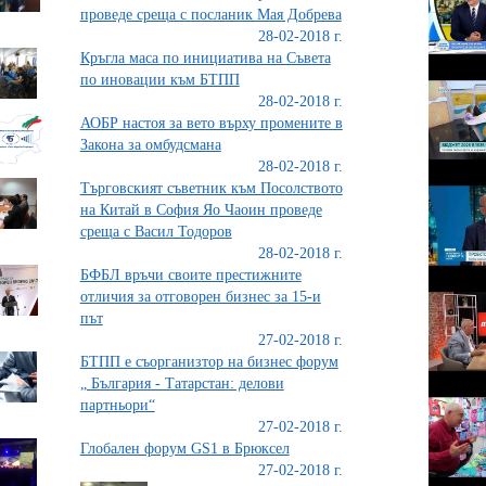
проведе среща с посланик Мая Добрева
28-02-2018 г.
Кръгла маса по инициатива на Съвета
по иновации към БТПП
28-02-2018 г.
АОБР настоя за вето върху промените в
Закона за омбудсмана
28-02-2018 г.
Търговският съветник към Посолството
на Китай в София Яо Чаоин проведе
среща с Васил Тодоров
28-02-2018 г.
БФБЛ връчи своите престижните
отличия за отговорен бизнес за 15-и
път
27-02-2018 г.
БТПП е съорганизтор на бизнес форум
„ България - Татарстан: делови
партньори“
27-02-2018 г.
Глобален форум GS1 в Брюксел
27-02-2018 г.