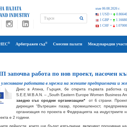
към 06.08.2026 г.
1 USD =
0.86640
1 GBP =
1.16680
1 CHF =
1.07000
®
®
НЕС
Арбитражен съд
Смесени палати
Международни участ
П започва работа по нов проект, насочен к
 улесняване работата в мрежа на жените предприемачи и ж
Днес в Атина, Гърция, бе открита първата работна с
S.E.E.W.B.A.N. – „South Eastern Europe Women Business An
заедно със сродни организации
*
от 6 страни. Проект
дирекция “Вътрешен пазар, промишленост, предприем
организация по проекта е Федерацията на индустриите 
екта е 2 години.
ите дейности, които ще бъдат изпълнени, включват проучване на