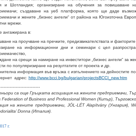
я и Шотландия; организиране на обучения за повишаване н
риемачи; създаване на уеб платформа, която ще даде възмож
риемачи и жените „бизнес ангели“ от района на Югоизточна Евро
тни мрежи.
е ангажирана в:
ване на проучване на пречките, предизвикателствата и факторите 
изиране на информационни дни и семинари с цел разпростра
риемачество,
дане на срещи за намиране на инвеститори „бизнес ангели“ за ж
ти по популяризиране на резултатите от проекта и др.
нителна информация във връзка с изпълнението на дейностите по 
тернет адрес:
http://www.bcci.bg/bulgarian/projectsBCCI_new.htm
---------------------------
ньори са още Гръцката асоциация на жените предприемачи, Тъ
s Federation of Business and Professional Women (Кипър), Търго
ация на жените предприемачи, JÓL-LÉT Alapítvány (Унгария), Wo
dorialita’ Donna (Италия).
017 г.