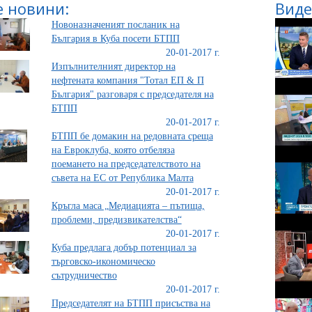
 новини:
Виде
Новоназначеният посланик на
България в Куба посети БТПП
20-01-2017 г.
Изпълнителният директор на
нефтената компания "Тотал ЕП & П
България" разговаря с председателя на
БТПП
20-01-2017 г.
БТПП бе домакин на редовната среща
на Евроклуба, която отбеляза
поемането на председателството на
съвета на ЕС от Република Малта
20-01-2017 г.
Кръгла маса „Медиацията – пътища,
проблеми, предизвикателства“
20-01-2017 г.
Куба предлага добър потенциал за
търговско-икономическо
сътрудничество
20-01-2017 г.
Председателят на БТПП присъства на