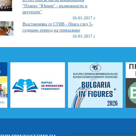
"Планът "Юнкер" - възможности и
резултати"
16-01-2017 г.
Възстановява се СТИВ - Прага след 5-
годишен период на прекъсване
16-01-2017 г.