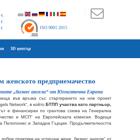
 €
 €
ISO 9001:2015
 €
ия
3D център
ъм женското предприемачество
ените „бизнес ангели“ от Югоизточна Европа
реща във връзка със стартирането на нов проект
gels Network“, в който
БТПП участва като партньор,
ът е финансиран по грантова схема на Генерална
ачество и МСП” на Европейската комисия. Водеща
на Пелопонес и Западна Гърция. Продължителността
 добри практики на успешни жени „бизнес ангели“ от