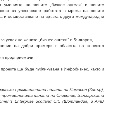
а уменията на жените „бизнес ангели“ и жените
ност за улесняване работата в мрежа на жените
па и осъществяване на връзка с други международни
за успех на жените „бизнес ангели“ в България,
нение на добри примери в областта на женското
ени предприемачи,
проекта ще бъде публикувана в Инфобизнес, както и
рговско-промишлената палата на Лимасол (Кипър),
вско-промишлената палата на Словения, Българската
men’s Enterprise Scotland CIC (Шотландия) и APID