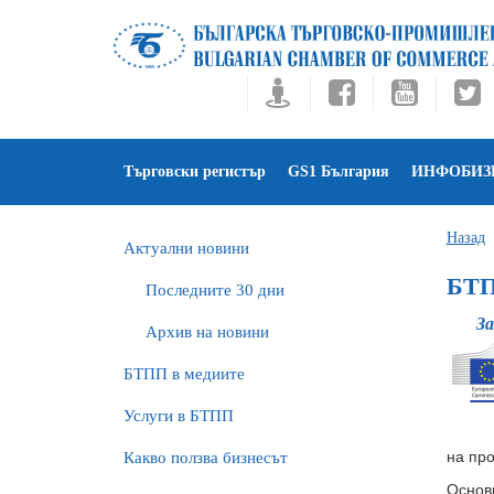
Търговски регистър
GS1 България
ИНФОБИЗ
Назад
Актуални новини
БТП
Последните 30 дни
За
Архив на новини
БTПП в медиите
Услуги в БТПП
на про
Какво ползва бизнесът
Основн