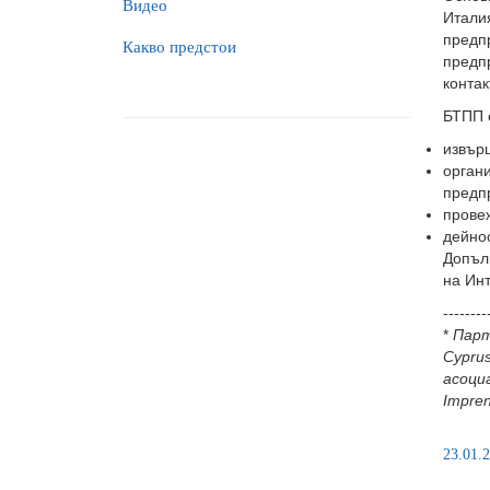
Видео
Итали
предп
Какво предстои
предп
контак
БТПП 
извърш
орган
предп
провеж
дейнос
Допъл
на Ин
--------
*
Парт
Cypru
асоци
Impren
23.01.2