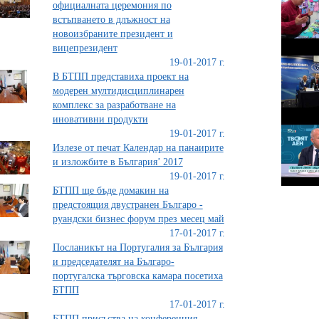
официалната церемония по
встъпването в длъжност на
новоизбраните президент и
вицепрезидент
19-01-2017 г.
В БТПП представиха проект на
модерен мултидисциплинарен
комплекс за разработване на
иновативни продукти
19-01-2017 г.
Излезе от печат Календар на панаирите
и изложбите в България’ 2017
19-01-2017 г.
БТПП ще бъде домакин на
предстоящия двустранен Българо -
руандски бизнес форум през месец май
17-01-2017 г.
Посланикът на Португалия за България
и председателят на Българо-
португалска търговска камара посетиха
БТПП
17-01-2017 г.
БТПП присъства на конференция