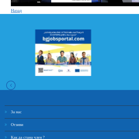
Назад
За нас
Отзиви
Как да стана член ?