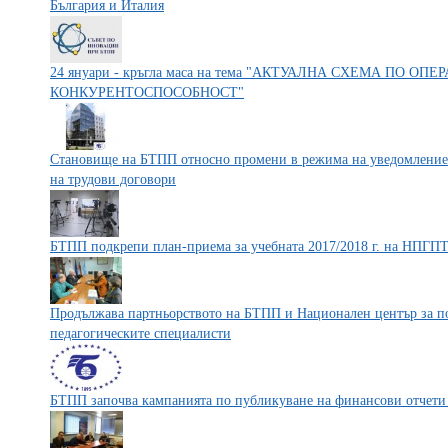
България и Италия
24 януари - кръгла маса на тема "АКТУАЛНА СХЕМА ПО 
КОНКУРЕНТОСПОСОБНОСТ"
Становище на БТПП относно промени в режима на уведомление 
на трудови договори
БТПП подкрепи план-приема за учебната 2017/2018 г. на НПГП
Продължава партньорството на БТПП и Национален център за п
педагогическите специалисти
БТПП започва кампанията по публикуване на финансови отчети 