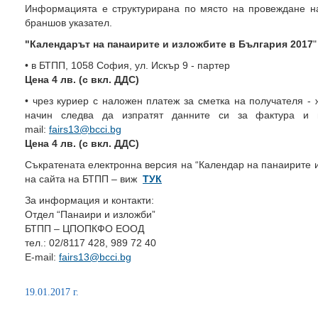
Информацията е структурирана по място на провеждане н
браншов указател.
"Календарът на панаирите и изложбите в България 2017
"
• в БТПП, 1058 София, ул. Искър 9 - партер
Цена 4 лв. (с вкл. ДДС)
• чрез куриер с наложен платеж за сметка на получателя -
начин следва да изпратят данните си за фактура и 
mail:
fairs13@bcci.bg
Цена 4
лв. (с вкл. ДДС)
Съкратената електронна версия на “Календар на панаирите 
на сайта на БТПП – виж
ТУК
За информация и контакти:
Отдел “Панаири и изложби”
БТПП – ЦПОПКФО ЕООД
тел.: 02/8117 428, 989 72 40
E-mail:
fairs13@bcci.bg
19.01.2017 г.