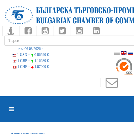
към 06.08.2026 г.
1 USD =
0.86640 €
1 GBP =
1.16680 €
1 CHF =
1.07000 €