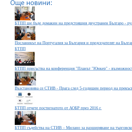
Още новини:
БТПП ще бъде домакин на предстоящия двустранен Българо - ру
Посланикът на Португалия за България и председателят на Бълга
БТПП
БТПП присъства на конференция "Планът "Юнкер" - възможност
Възстановява се СТИВ - Прага след 5-годишен период на прекъс
БТПП отчете постигнатото от АОБР през 2016 г.
БТПП съдейства на СТИВ – Милано за разширяване на търговс