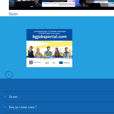
Назад
За нас
Как да стана член ?