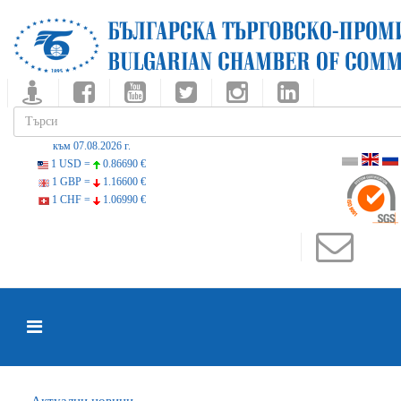
към 07.08.2026 г.
1 USD =
0.86690 €
1 GBP =
1.16600 €
1 CHF =
1.06990 €