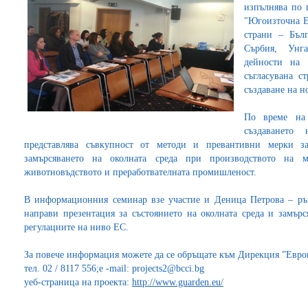
изпълнява по 
"Югоизточна Е
страни – Бълг
Сърбия, Унг
дейности на 
съгласувана с
създаване на н
По време на 
създаването
представлява съвкупност от методи и превантивни мерки з
замърсяването на околната среда при производството на
животновъдството и преработвателната промишленост.
В информационния семинар взе участие и Деница Петрова – рък
направи презентация за състоянието на околната среда и замър
регулациите на ниво ЕС.
За повече информация можете да се обръщате към Дирекция ”Евро
тел. 02 / 8117 556;e -mail: projects2@bcci.bg
уеб-страница на проекта:
http://www.guarden.eu/