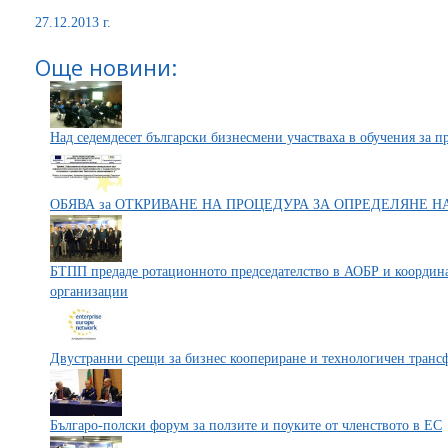
27.12.2013 г.
Още новини:
Над седемдесет български бизнесмени участваха в обучения за 
ОБЯВА за ОТКРИВАНЕ НА ПРОЦЕДУРА ЗА ОПРЕДЕЛЯНЕ Н
БТПП предаде ротационното председателство в АОБР и координа
организации
Двустранни срещи за бизнес коопериране и технологичен транс
Българо-полски форум за ползите и поуките от членството в ЕС