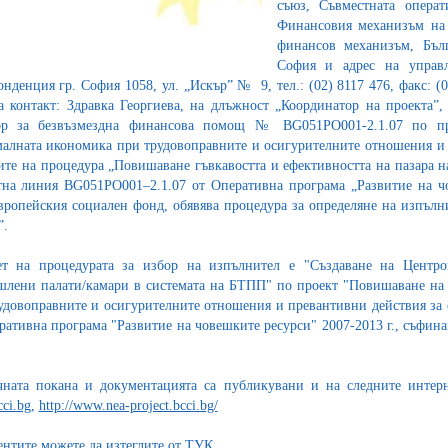
съюз, Съвместната операт
Финансовия механизъм на 
финансов механизъм, Бълг
София и адрес на управ
онденция гр. София 1058, ул. „Искър” № 9, тел.: (02) 8117 476, факс: (02
а контакт: Здравка Георгиева, на длъжност „Координатор на проекта”, 
ор за безвъзмездна финансова помощ № BG051PO001-2.1.07 по пр
алната икономика при трудовоправните и осигурителните отношения и 
ите на процедура „Повишаване гъвкавостта и ефективността на пазара н
на линия BG051PO001–2.1.07 от Оперативна програма „Развитие на ч
вропейския социален фонд, обявява процедура за определяне на изпълни
”.
т на процедурата за избор на изпълнител е "Създаване на Центров
лени палати/камари в системата на БТПП" по проект "Повишаване на
удовоправните и осигурителните отношения и превантивни действия за 
ративна програма "Развитие на човешките ресурси" 2007-2013 г., съфин
ната покана и документацията са публикувани и на следните интер
ci.bg
,
http://www.nea-project.bcci.bg/
нтите можете да изтеглите от
ТУК
.