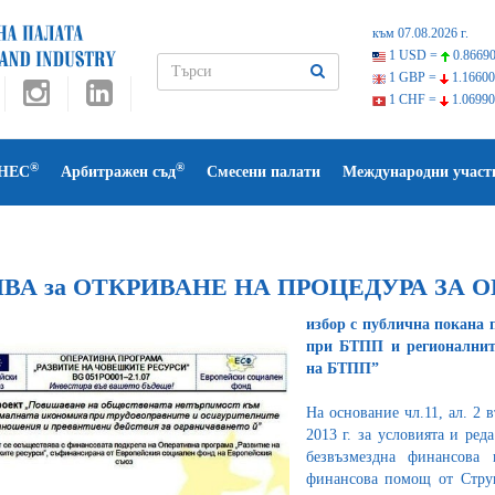
към 07.08.2026 г.
1 USD =
0.86690
1 GBP =
1.16600
1 CHF =
1.06990
®
®
НЕС
Арбитражен съд
Смесени палати
Международни участ
ВА за ОТКРИВАНЕ НА ПРОЦЕДУРА ЗА 
избор с публична покана 
при БТПП и регионалнит
на БТПП”
На основание чл.11, ал. 2 
2013 г. за условията и ред
безвъзмездна финансова
финансова помощ от Стру