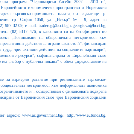
ивна програма "Черноморски басейн 2007 - 2013 г.",
Европейското икономическо пространство и Норвежкия
арска търговско-промишлена палата, със седалище гр.
ление гр. София 1058, ул. „Искър” № 9, адрес за
) 987 32 09, e-mail: tradereg@bcci.bg,z.georgieva@bcci.bg,
тел.: (02) 8117 476, в качеството си на бенефициент по
оект „Повишаване на обществената нетърпимост към
превантивни действия за ограничаването й”, финансиран
а труда чрез активни действия на социалните партньори”,
овешките ресурси", съфинансирана от Европейския съюз
тел „избор с публична покана” с обект „предоставяне на
е за кариерно развитие при регионалните търговско-
 обществената нетърпимост към неформалната икономика
ограничаването й", осъществяван с финансовата подкрепа
ансирана от Европейския съюз чрез Европейския социален
нет адреси:
www.az.government.bg/
,
http://www.eufunds.bg
,