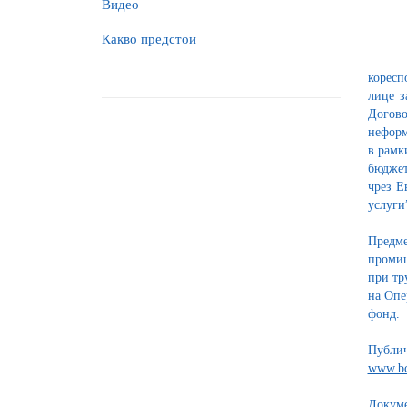
Видео
Какво предстои
коресп
лице з
Догов
неформ
в рамк
бюджет
чрез Е
услуги
Предме
промиш
при тр
на Опе
фонд.
Публич
www.bc
Докуме