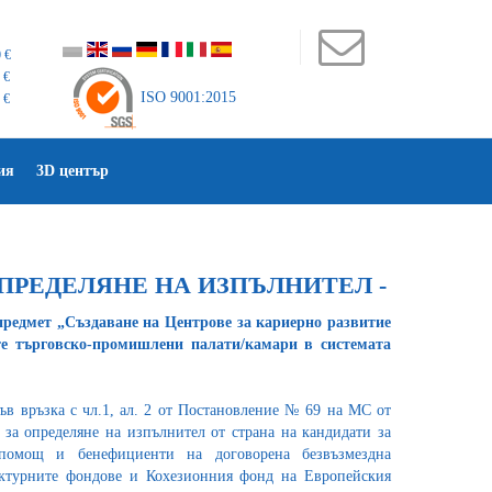
 €
 €
ISO 9001:2015
 €
ия
3D център
ОПРЕДЕЛЯНЕ НА ИЗПЪЛНИТЕЛ -
предмет „Създаване на Центрове за кариерно развитие
е търговско-промишлени палати/камари в системата
във връзка с чл.1, ал. 2 от Постановление № 69 на МС от
а за определяне на изпълнител от страна на кандидати за
 помощ и бенефициенти на договорена безвъзмездна
ктурните фондове и Кохезионния фонд на Европейския