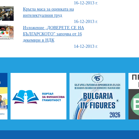
16-12-2013 г.
Кръгла маса за оценката на
интелектуалния труд
16-12-2013 г.
Изложение „ДОВЕРЕТЕ СЕ НА
БЪЛГАРСКОТО” започва от 16
декември в НДК
14-12-2013 г.