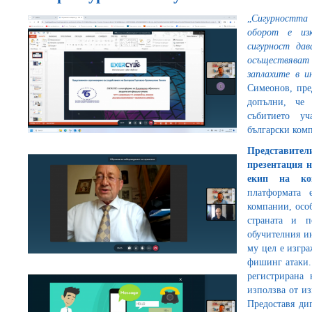
„
Сигурността
оборот е из
сигурност да
осъществяват 
заплахите в 
Симеонов, пре
допълни, че 
събитието уч
български комп
Представит
презентация 
екип на ком
платформата 
компании, осо
страната и п
обучителния ин
му цел е изгра
фишинг атаки.
регистрирана 
използва от и
Предоставя ди