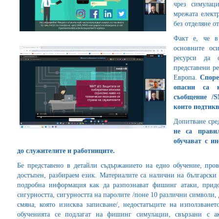
чрез симулац
мрежата елект
без отделяне о
Факт е, че в
основните оси
ресурси да 
представени р
Европа.
Споре
опасни са 
съобщение /
S
които подтикв
Допитване сре
не са прави
обучават с и
до служителите и работниците.
Бе представено в детайли съдържанието на едно обучение, про
достъпен, разбираем език. Материалите са налични на български
подробна информация как да разпознават фишинг атаки, придо
сигурността, сигурността на паролите /поне 10 различни символи, 
смяна, която изисква записване/, недостатъците на използване
обученията се подлагат на фишинг симулации, свързани с а