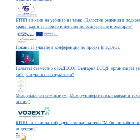
БТПП ви кани на уебинар на тема: „Цялостни решения в подкрепа
храна, карти за гориво и пенсионно осигуряване в България“
Покана за участие в конференция по проект IntegrAGE
Палатата съвместно с РАДЕСОЛ България ЕООД, организират уе
киберсигурност за служители“
Международен симпозиум „Междууниверситетски мрежи и техно
преход“
БТПП ви кани на хибриден семинар на тема “Мобилни коботи от
индустрия”