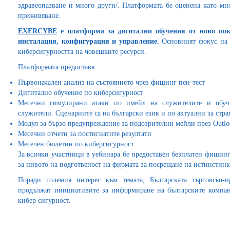
здравеопазване и много други/. Платформата бе оценена като мно
преживяване.
EXERCYBE
е платформа за дигитални обучения от ново поко
инсталация, конфигурация и управление.
Основният фокус на
киберсигурността на човешките ресурси.
Платформата предоставя:
Първоначален анализ на състоянието чрез фишинг пен-тест
Дигитално обучение по киберсигурност
Месечни симулирани атаки по имейл на служителите и обучи
служители. Сценариите са на български език и по актуални за стра
Модул за бързо предупреждение за подозрителни мейли през Outlo
Месечни отчети за постигнатите резултати
Месечен бюлетин по киберсигурност
За всички участници в уебинара бе предоставен безплатен фишинг т
за нивото на подготвеност на фирмата за посрещане на истинстинка
Поради големия интерес към темата, Българската търговско
продължат инициативите за информиране на българските компан
кибер сигурност.