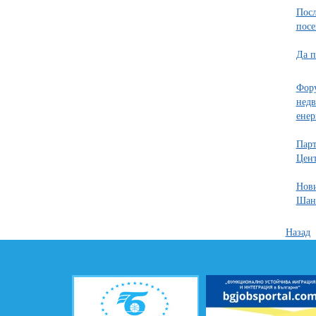
Посл
пос
Да п
Фору
недв
енер
Парт
Цен
Нови
Шан
Назад