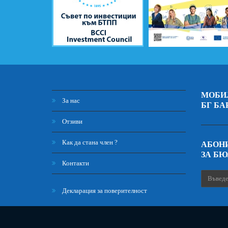
МОБИ
За нас
БГ БА
Отзиви
Как да стана член ?
АБОНИ
ЗА Б
Контакти
Декларация за поверителност