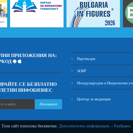
ЛНИ ПРИЛОЖЕНИЯ НА:
Партньори
РКОД
АОБР
Международни и Национални уч
РАЙТЕ СЕ БЕЗПЛАТНО
ЮЛЕТИН ИНФОБИЗНЕС
Център за медиация
Абонамент
Този сайт използва бисквитки.
Допълнителна информация.
-
Разбрано
.