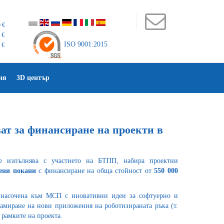
 €
 €
ISO 9001:2015
 €
ия
3D център
ат за финансиране на проекти в
е изпълнява с участието на БТПП, набира проектни
ени покани
с финансиране на обща стойност от
550 000
 насочена към МСП с иновативни идеи за софтуерно и
амиране на нови приложения на роботизираната ръка (т.
в рамките на проекта.