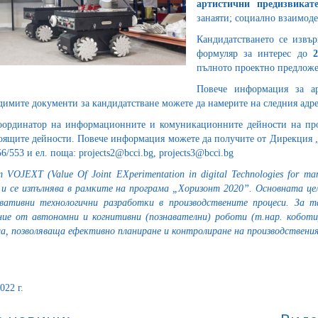
артистични предизвикате
занаяти; социално взаимоде
Кандидатстването се извър
формуляр за интерес до
пълното проектно предлож
Повече информация за ар
димите документи за кандидатстване можете да намерите на следния адр
оординатор на информационните и комуникационните дейности на пр
оящите дейности. Повече информация можете да получите от Дирекция „
6/553 и ел. поща: projects2@bcci.bg, projects3@bcci.bg
 VOJEXT (Value Of Joint EXperimentation in digital Technologies for m
 и се изпълнява в рамките на програма „Хоризонт 2020”. Основната це
вативни технологични разработки в производствените процеси. За 
ние от автономни и когнитивни (познавателни) роботи (т.нар. кобот
а, позволяваща ефективно планиране и контролиране на производствения
022 г.