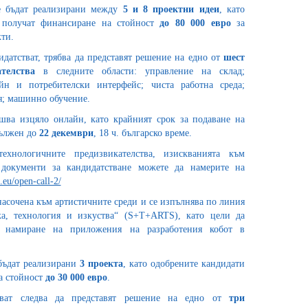
е бъдат реализирани между
5 и 8 проектни идеи
, като
 получат финансиране на стойност
до 80 000 евро
за
ти.
датстват, трябва да представят решение на едно от
шест
телства
в следните области: управление на склад;
йн и потребителски интерфейс; чиста работна среда;
я; машинно обучение.
шва изцяло онлайн, като крайният срок за подаване на
дължен до
22 декември
, 18 ч. българско време.
хнологичните предизвикателства, изискванията към
документи за кандидатстване можете да намерите на
t.eu/open-call-2/
насочена към артистичните среди и се изпълнява по линия
а, технология и изкуства“ (S+T+ARTS), като цели да
а намиране на приложения на разработения кобот в
бъдат реализирани
3 проекта
, като одобрените кандидати
а стойност
до 30 000 евро
.
тват следва да представят решение на едно от
три