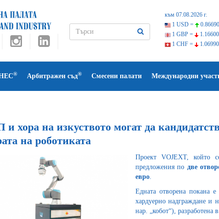
към 07.08.2026 г.
1 USD =
0.86690
1 GBP =
1.16600
1 CHF =
1.06990
®
®
НЕС
Арбитражен съд
Смесени палати
Международни участ
 и хора на изкуството могат да кандидатств
рата на роботиката
Проект VOJEXT, който с
предложения по
две отвор
евро
.
Едната отворена покана е
хардуерно надграждане и н
нар. „кобот“), разработена 