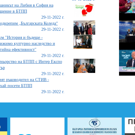
аникът на Либия в София на
ещение в БТПП
29-11-2022 г.
одкрепим „Българската Коледа“
29-11-2022 г.
м "История и бъдеще -
ижимо културно наследство и
гийна ефективност"
29-11-2022 г.
ньорство на БТПП с Интер Експо
тър
29-11-2022 г.
ят ръководител на СТИВ -
хай посети БТПП
29-11-2022 г.