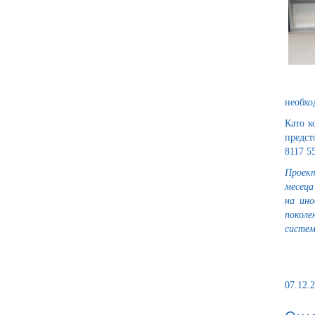
необхо
Като к
предст
8117 55
Проект
месеца
на ино
поколе
систем
07.12.2