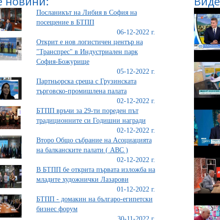
 новини:
Виде
Посланикът на Либия в София на
посещение в БТПП
06-12-2022 г.
Открит е нов логистичен център на
"Транспрес" в Индустриален парк
София-Божурище
05-12-2022 г.
Партньорска среща с Грузинската
търговско-промишлена палата
02-12-2022 г.
БТПП връчи за 29-ти пореден път
традиционните си Годишни награди
02-12-2022 г.
Второ Общо събрание на Асоциацията
на балканските палати ( ABC )
02-12-2022 г.
В БТПП бе открита първата изложба на
младите художнички Лазарови
01-12-2022 г.
БТПП - домакин на българо-египетски
бизнес форум
30-11-2022 г.