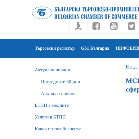
Търговски регистър
GS1 България
ИНФОБИЗ
Назад
Актуални новини
МСП
Последните 30 дни
сфе
Архив на новини
БTПП в медиите
Услуги в БТПП
Какво ползва бизнесът