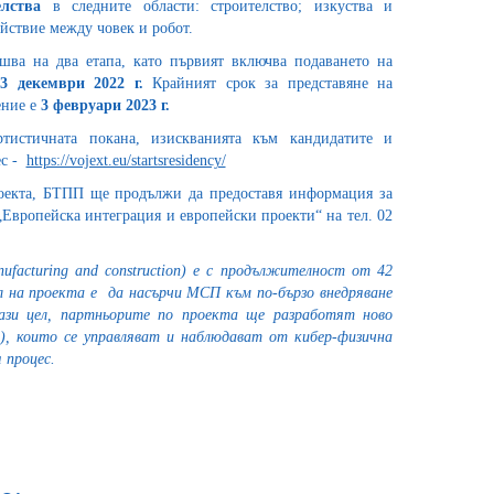
лства
в следните области: строителство; изкуства и
йствие между човек и робот.
шва на два етапа, като първият включва подаването на
23 декември 2022 г.
Крайният срок за представяне на
ение е
3 февруари 2023 г.
тистичната покана, изискванията към кандидатите и
ес -
https://vojext.eu/startsresidency/
оекта, БТПП ще продължи да предоставя информация за
Европейска интеграция и европейски проекти“ на тел. 02
anufacturing and construction) е с продължителност от 42
л на проекта е да насърчи МСП към по-бързо внедряване
тази цел, партньорите по проекта ще разработят ново
и), които се управляват и наблюдават от кибер-физична
 процес.