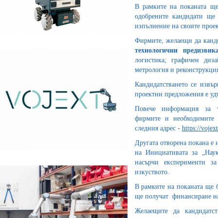
В рамките на поканата щ
одобрените кандидати ще
изпълнение на своите проек
Фирмите, желаещи да канди
технологични предизвика
логистика; графичен диза
метрология и реконструкци
Кандидатстването се извър
проектни предложения е у
Повече информация за те
фирмите и необходимите 
следния адрес -
https://vojex
Другата отворена покана е 
на Инициативата за „Наук
насърчи експерименти з
изкуството.
В рамките на поканата ще 
ще получат финансиране н
Желаещите да кандидатс