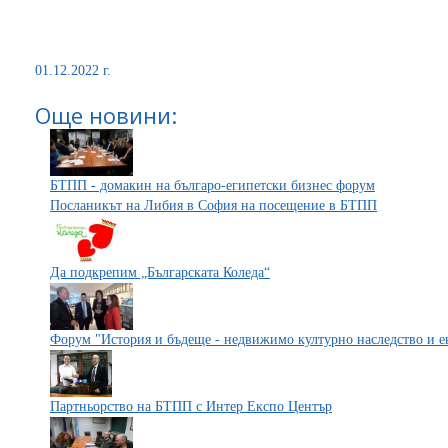
01.12.2022 г.
Още новини:
БТПП - домакин на българо-египетски бизнес форум
Посланикът на Либия в София на посещение в БТПП
Да подкрепим „Българската Коледа“
Форум "История и бъдеще - недвижимо културно наследство и е
Партньорство на БТПП с Интер Експо Център