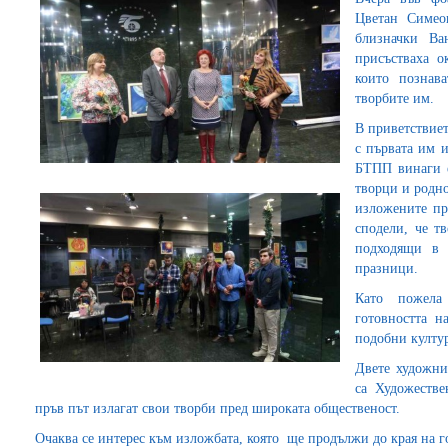
Цветан Симео
близначки В
присъстваха о
които познав
творбите им.
В приветствие
с първата им и
БТПП винаги е
творци и родно
изложените пр
сподели, че т
подходящи в 
празници.
Като пожела
готовността н
подобни култу
Двете художни
са Художестве
пръв път излагат свои творби пред широката общественост.
Очаква се интерес към изложбата, която ще продължи до края на 