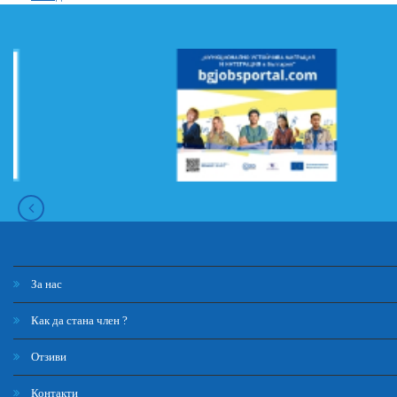
За нас
Как да стана член ?
Отзиви
Контакти