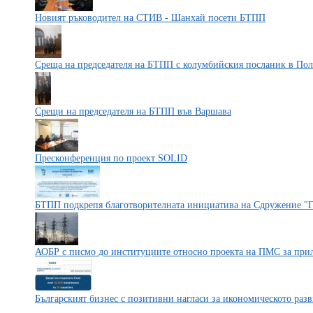
Новият ръководител на СТИВ - Шанхай посети БТПП
Среща на председателя на БТПП с колумбийския посланик в Пол
Срещи на председателя на БТПП във Варшава
Пресконференция по проект SOLID
БТПП подкрепя благотворителната инициатива на Сдружение "Г
АОБР с писмо до институциите относно проекта на ПМС за прила
Българският бизнес с позитивни нагласи за икономическото разви