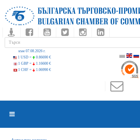
към 07.08.2026 г.
1 USD =
0.86690 €
1 GBP =
1.16600 €
1 CHF =
1.06990 €