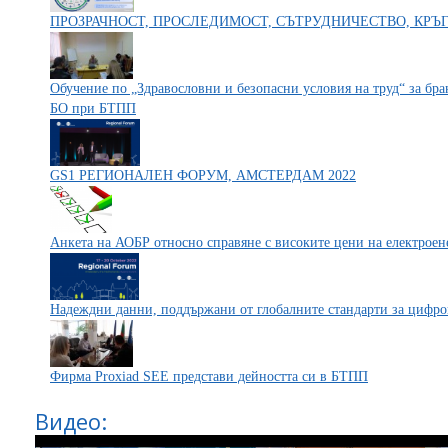
ПРОЗРАЧНОСТ, ПРОСЛЕДИМОСТ, СЪТРУДНИЧЕСТВО, КРЪ
Обучение по „Здравословни и безопасни условия на труд“ за бр
БО при БТПП
GS1 РЕГИОНАЛЕН ФОРУМ, АМСТЕРДАМ 2022
Анкета на АОБР относно справяне с високите цени на електроен
Надеждни данни, поддържани от глобалните стандарти за цифро
Фирма Proxiad SEE представи дейността си в БТПП
Видео: