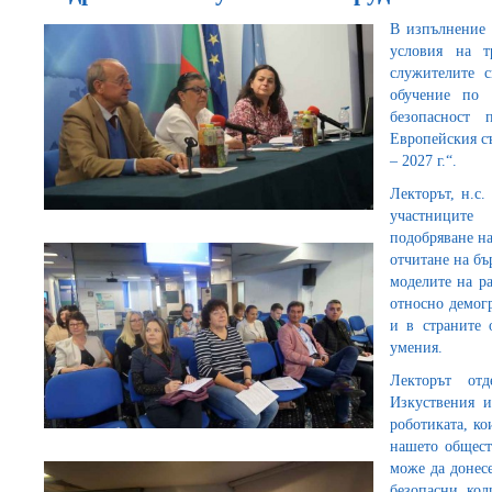
В изпълнение 
условия на 
служителите 
обучение по 
безопасност 
Европейския съ
– 2027 г.“.
Лекторът, н.с
участниците
подобряване на
отчитане на бъ
моделите на р
относно демог
и в страните
умения.
Лекторът от
Изкуствения и
роботиката, ко
нашето общест
може да донесе
безопасни кол