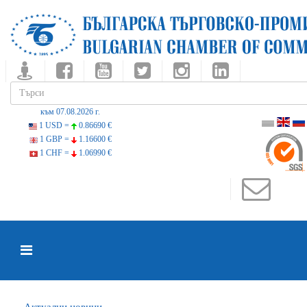
към 07.08.2026 г.
1 USD =
0.86690 €
1 GBP =
1.16600 €
1 CHF =
1.06990 €