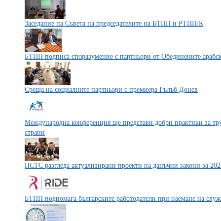
Заседание на Съвета на председателите на БТПП и РТПП/К
БТПП подписа споразумение с партньори от Обединените арабс
Среща на социалните партньори с премиера Гълъб Донев
Международна конференция ще представи добри практики за тру
страни
НСТС разгледа актуализирани проекти на данъчни закони за 202
БТПП подпомага българските работодатели при наемане на служ