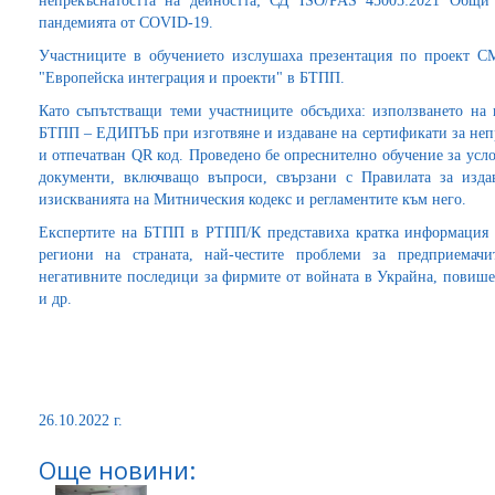
непрекъснатостта на дейността; СД ISO/PAS 45005:2021 Общи 
пандемията от COVID-19.
Участниците в обучението изслушаха презентация по проект СМ
"Европейска интеграция и проекти" в БТПП.
Като съпътстващи теми участниците обсъдиха: използването на
БТПП – ЕДИПЪБ при изготвяне и издаване на сертификати за непр
и отпечатван QR код. Проведено бе опреснително обучение за усл
документи, включващо въпроси, свързани с Правилата за изда
изискванията на Митническия кодекс и регламентите към него.
Експертите на БТПП в РТПП/К представиха кратка информация з
региони на страната, най-честите проблеми за предприемач
негативните последици за фирмите от войната в Украйна, повише
и др.
26.10.2022 г.
Още новини: