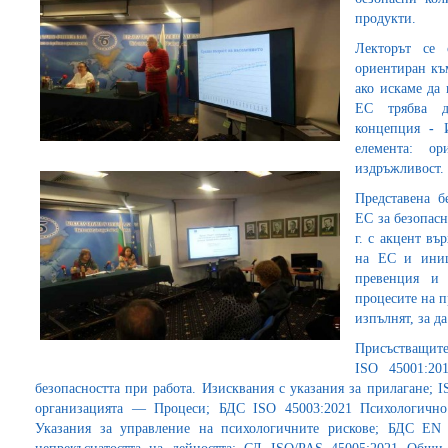
продукти.
Лекторът се 
ориентиран към
ако искаме да 
ЕС трябва д
концепция
-
елемента: ор
издръжливост.
Представена б
ЕС за безопасн
г. с акцент въ
на ЕС и иниц
превенция и 
процесите на п
изпълнят, за да
Присъстващите 
ISO 45001:20
безопасността при работа. Изисквания с указания за прилагане; 
организацията — Процеси; БДС ISO 45003:2021 Психологично 
Указания за управление на психологичните рискове; БДС EN