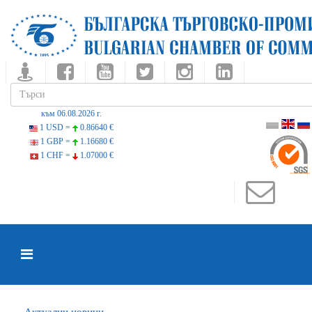
към 06.08.2026 г.
1 USD =
0.86640 €
1 GBP =
1.16680 €
1 CHF =
1.07000 €