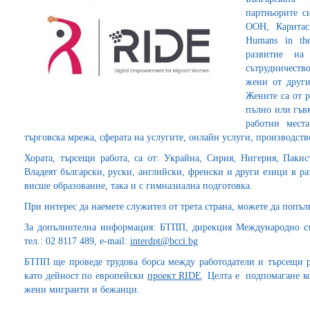
партньорите с
ООН, Каритас
Humans in t
развитие на
сътрудничест
жени от други
Жените са от р
пълно или гъвк
работни мест
търговска мрежа, сферата на услугите, онлайн услуги, производство 
Хората, търсещи работа, са от: Украйна, Сирия, Нигерия, Пакис
Владеят български, руски, английски, френски и други езици в р
висше образование, така и с гимназиална подготовка.
При интерес да наемете служител от трета страна, можете да попъ
За допълнителна информация: БТПП, дирекция Международно съ
тел.: 02 8117 489, e-mail:
interdpt@bcci.bg
БТПП ще проведе трудова борса между работодатели и търсещи ра
като дейност по европейски
проект RIDE
. Целта е подпомагане к
жени мигранти и бежанци.