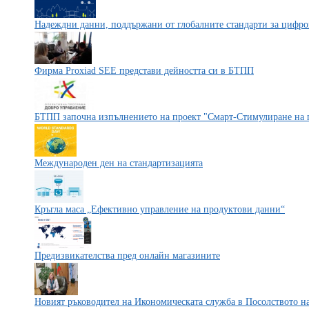
Надеждни данни, поддържани от глобалните стандарти за цифро
Фирма Proxiad SEE представи дейността си в БТПП
БТПП започна изпълнението на проект "Смарт-Стимулиране на п
Международен ден на стандартизацията
Кръгла маса „Ефективно управление на продуктови данни“
Предизвикателства пред онлайн магазините
Новият ръководител на Икономическата служба в Посолството 