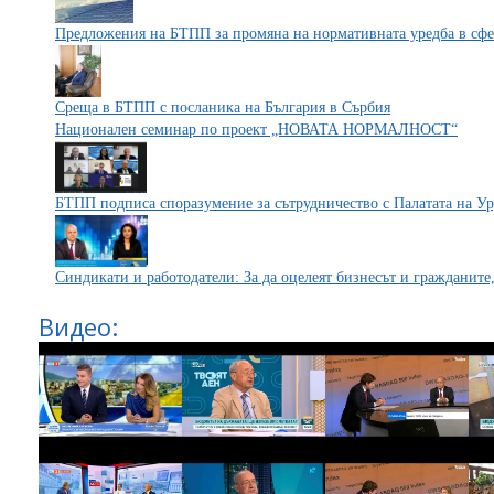
Предложения на БТПП за промяна на нормативната уредба в сфе
Среща в БТПП с посланика на България в Сърбия
Национален семинар по проект „НОВАТА НОРМАЛНОСТ“
БТПП подписа споразумение за сътрудничество с Палатата на У
Синдикати и работодатели: За да оцелеят бизнесът и гражданите
Видео: