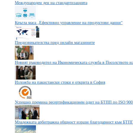
Международен ден на стандартизацията
Кръгла маса „Ефективно управление на продуктови данни“
Предизвикателства пред онлайн магазините
Новият ръководител на Икономическата служба в Посолството 
Изложба на пакистански стоки e открита в София
Успешно премина ресертификационен одит на БТПП по ISO 900
Младежката арбитражна общност изрази благодарност към БТП