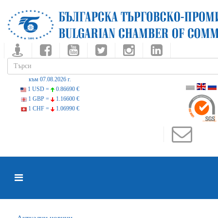
към 07.08.2026 г.
1 USD =
0.86690 €
1 GBP =
1.16600 €
1 CHF =
1.06990 €