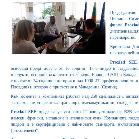
Председателят
Цветан Сим
фирма
Proxia
дигитализа
партньорство.
Кристиана Дим
накратко дейно
Proxiad
SЕЕ
основана преди повече от 16 години. Тя е лидер в създаванет
продукти, основно за клиенти от Западна Европа, САЩ и Канада. 
с повече от 24-годишна история и над 1000 ИТ професионалисти в
Пловдив) и отскоро с присъствие в Македония (Скопие).
Към момента в компанията работят над 250 специалисти, ангаж
застраховане, енергетика, транспорт, телекомуникации, снабдяване
Proxiad
SЕЕ
предлага услуги като IT консултиране на B2B кл
немски, френски, испански и италиански език. Компанията подд
лидери и е сертифицирана с най-новите стандарти, включител
(procurement)".