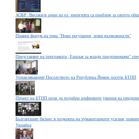
АОБР: Високите цени на ел. енергията са проблем за цялото общ
Правен форум на тема "Нови регулации, нови възможности"
Представяне на програмата „Еразъм за млади предприемачи“ пред
Управляващият Посолството на Република Йемен посети БТПП
Проект на БТПП цели да подобри цифровите умения на предпри
Българският бизнес в подкрепа на хуманитарните усилия, помин
Украйна