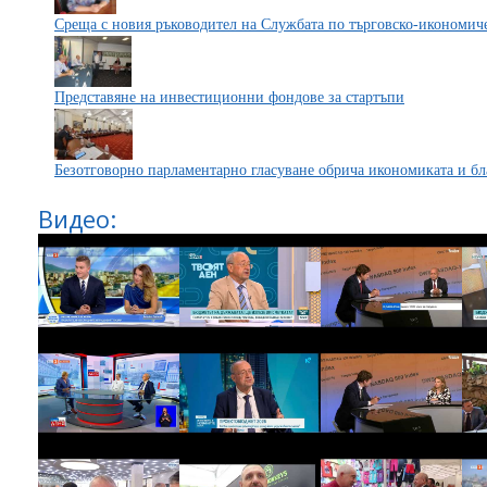
Среща с новия ръководител на Службата по търговско-икономич
Представяне на инвестиционни фондове за стартъпи
Безотговорно парламентарно гласуване обрича икономиката и бл
Видео: