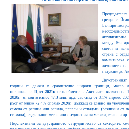
Председателят
среща с Йоан
Българо-австра
необходимо
активизиране
между Българ
световни икон
страна с отда
коментираха 
желанието на
пътуване до Ав
Двустранният
години се движи в сравнително широки граници, макар 
повишаване.
През 2021г.
стокообменът с Австралия възлиза на 1
2020г., от които
износ
47.3 млн. щ.д. със спад от 8.1% спрямо 202
ръст от близо 72.4% спрямо 2020г., дължащ се главно на увеличе
семена от репица или рапида, пепели и отпадъци (различни от п
стомана), съдържащи метал или съединения на метали, вълна и др.
Перспективни за двустранното сътрудничество са секторите: сел