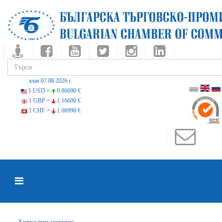
към 07.08.2026 г.
1 USD =
0.86690 €
1 GBP =
1.16600 €
1 CHF =
1.06990 €