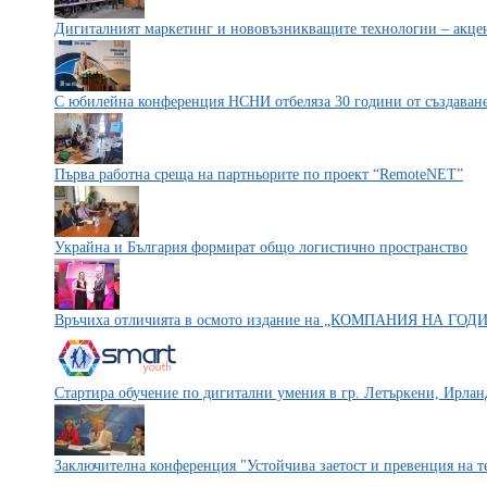
Дигиталният маркетинг и нововъзникващите технологии – акцен
С юбилейна конференция НСНИ отбеляза 30 години от създаване
Първа работна среща на партньорите по проект “RemoteNET”
Украйна и България формират общо логистично пространство
Връчиха отличията в осмото издание на „КОМПАНИЯ НА ГОД
Стартира обучение по дигитални умения в гр. Летъркени, Ирлан
Заключителна конференция "Устойчива заетост и превенция на те