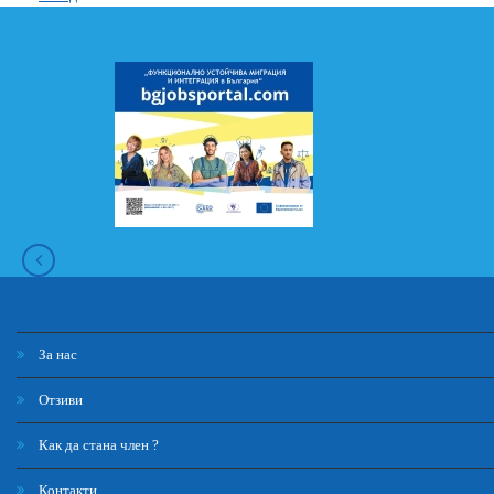
За нас
Отзиви
Как да стана член ?
Контакти