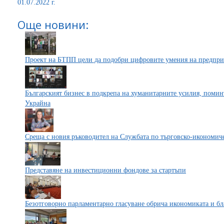
01.07.2022 г.
Още новини:
Проект на БТПП цели да подобри цифровите умения на предпри
Българският бизнес в подкрепа на хуманитарните усилия, помин
Украйна
Среща с новия ръководител на Службата по търговско-икономич
Представяне на инвестиционни фондове за стартъпи
Безотговорно парламентарно гласуване обрича икономиката и бл