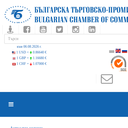
към 06.08.2026 г.
1 USD =
0.86640 €
1 GBP =
1.16680 €
1 CHF =
1.07000 €