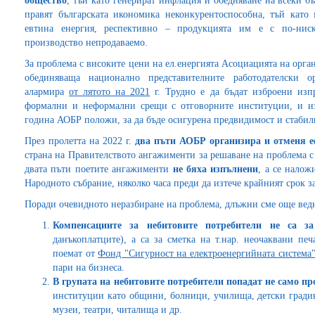
общество
, тъй като генерират инфлация и обедняване на всеки б
правят българската икономика неконкурентоспособна, тъй като
евтина енергия, респективно – продукцията им е с по-ниск
производство непродаваемо.
За проблема с високите цени на ел.енергията Асоциацията на орга
обединяваща национално представителните работодателск
алармира
от лятото на 2021
г. Трудно е да бъдат изброени изп
формални и неформални срещи с отговорните институции, и из
година АОБР положи, за да бъде осигурена предвидимост и стабил
През пролетта на 2022 г.
два пъти АОБР
организира и отменя 
страна на Правителството ангажименти за решаване на проблема с
двата пъти поетите ангажименти
не бяха изпълнени
, а се нало
Народното събрание, няколко часа преди да изтече крайният срок з
Поради очевидното неразбиране на проблема, длъжни сме още вед
Компенсациите за небитовите потребители не са з
данъкоплатците), а са за сметка на т.нар. неочаквани пе
поемат от
Фонд "Сигурност на електроенергийната систем
пари на бизнеса.
В групата на небитовите потребители попадат не само п
институции като общини, болници, училища, детски градин
музеи, театри, читалища и др.