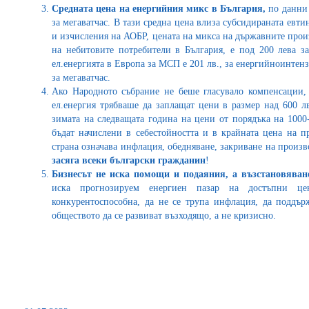
Средната цена на енергийния микс в България,
по данни 
за мегаватчас. В тази средна цена влиза субсидираната евти
и изчисления на АОБР, цената на микса на държавните прои
на небитовите потребители в България, е под 200 лева за
ел.енергията в Европа за МСП е 201 лв., за енергийноинтензи
за мегаватчас.
Ако Народното събрание не беше гласувало компенсации,
ел.енергия трябваше да заплащат цени в размер над 600 лв
зимата на следващата година на цени от порядъка на 1000
бъдат начислени в себестойността и в крайната цена на п
страна означава инфлация, обедняване, закриване на произв
засяга всеки български гражданин
!
Бизнесът не иска помощи и подаяния, а възстановяване
иска прогнозируем енергиен пазар на достъпни ц
конкурентоспособна, да не се трупа инфлация, да поддър
обществото да се развиват възходящо, а не кризисно.