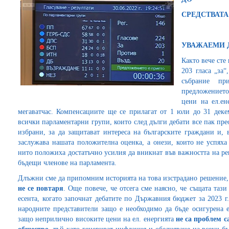
СРЕДСТВАТ
УВАЖАЕМИ 
Както вече сте
203 гласа „за
събрание пр
предложението
цени на ел.ен
мегаватчас. Компенсациите ще се прилагат от 1 юли до 31 дек
всички парламентарни групи, които след дълги дебати все пак пре
избрани, за да защитават интереса на българските граждани и, 
заслужава нашата положителна оценка, а онези, които не успяха 
нито положиха достатъчно усилия да вникнат във важността на ре
бъдещи членове на парламента.
Длъжни сме да припомним историята на това изстрадано решение
не се повтаря
. Още повече, че отсега сме наясно, че същата таз
есента, когато започнат дебатите по Държавния бюджет за 2023 г
народните представители защо е необходимо да бъде осигурена е
защо неприлично високите цени на ел. енергията
не са проблем с