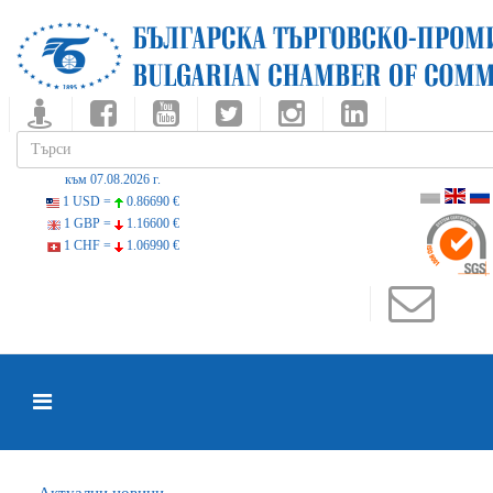
към 07.08.2026 г.
1 USD =
0.86690 €
1 GBP =
1.16600 €
1 CHF =
1.06990 €