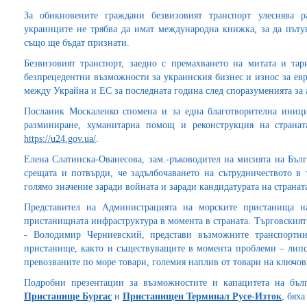
За обикновените граждани безвизовият транспорт улеснява 
украинците не трябва да имат международна книжка, за да път
също ще бъдат признати.
Безвизовият транспорт, заедно с премахването на митата и та
безпрецедентни възможности за украинския бизнес и износ за евр
между Украйна и ЕС за последната година след споразуменията за 
Посланик Москаленко спомена и за една благотворителна иници
разминиране, хуманитарна помощ и реконструкция на страна
https://u24.gov.ua/
.
Елена Слатинска-Ованесова, зам.-ръководител на мисията на Бълг
срещата и потвърди, че задълбочаването на сътрудничеството в 
голямо значение заради войната и заради кандидатурата на страната
Представител на Администрацията на морските пристанища н
пристанищната инфраструктура в момента в страната. Търговският
- Володимир Черниевский, представи възможните транспортни
пристанище, както и съществуващите в момента проблеми – липса
превозваните по море товари, големия наплив от товари на ключов
Подробни презентации за възможностите и капацитета на бъл
Пристанище Бургас
и
Пристанищен Терминал Русе-Изток
, бях