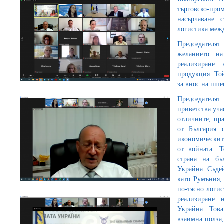
търговско-про
насърчаване 
логистика межд
Председател
желанието на
реализиране 
продукция. Той
за внос на пше
Председателя
приветства уча
отличните, п
от България с
икономическит
от войната. 
страна на бъ
Украйна. Съдей
като Румъния,
по-тясно логис
реализиране 
Украйна. Това
взаимна полза,