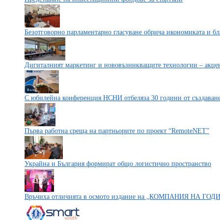
Безотговорно парламентарно гласуване обрича икономиката и бл
Дигиталният маркетинг и нововъзникващите технологии – акцен
С юбилейна конференция НСНИ отбеляза 30 години от създаване
Първа работна среща на партньорите по проект “RemoteNET”
Украйна и България формират общо логистично пространство
Връчиха отличията в осмото издание на „КОМПАНИЯ НА ГОД