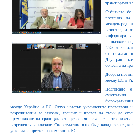
транспортни вр
Събитието бе
посланик на 
международнат
развитие, а л
информира, ч
използват зар
45% от износн
от няколко 
Двустранна ко
областта на тр
Добрата новина
между ЕС и Ук
Подписано е
сухопътния 
бюрократични
между Украйна и ЕС. Оттук нататък украинските превозвачи н
разрешителни за влизане, транзит и превоз на стоки до стра
преминаване на границата от превозвачи вече не е ограничена
разрешения за влизане. Споразумението ще бъде валидно за една
условия за престоя на камиони в ЕС.