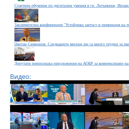
Стартира обучение по дигитални умения в гр. Летъркени, Ирлан
Заключителна конференция "Устойчива заетост и превенция на те
Цветан Симеонов: Следващите месеци ще са много трудни за ик
Депутати припознаха предложения на АОБР за компенсиране на
Видео: