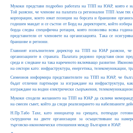
Мукоки представи подробно работата на ТПП на ЮАР, която е най
Той разясни, че членове на палатата са регионални ТПП /към тях
корпорации, които имат позиции на борсата и браншови органи
годишен мандат и се състои от Борд на директорите, който избира 
борда следва специфична ротация, която позволява всяка година
представители от членовете на организацията. Така се осигуряв
браншове и региони.
Главният изпълнителен директор на ТПП на ЮАР разясни, че п
организациите в страната. Палатата редовно представя свои пр
среда и следване на така нареченото включващо развитие. Иконом
на сектори като: инфраструктура, енергетика, телекомуникации, тр
Симеонов информира представителите на ТПП на ЮАР, че бълга
бъдат отлични партньори за изграждане на инфраструктура, как
изграждане на водни електрически съоръжения, телекомуникацион
Мукоки сподели желанието на ТПП на ЮАР да сключи меморандум
на смесен съвет, който да следи реализирането на набелязаните дей
Н.Пр.Табо Тахе, като инициатор на срещата, потвърди гото
сътрудничи на двете организации за осъществяване на намер
търговско-икономически отношения между България и ЮАР.