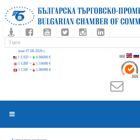
към 07.08.2026 г.
1 USD =
0.86690 €
1 GBP =
1.16600 €
1 CHF =
1.06990 €