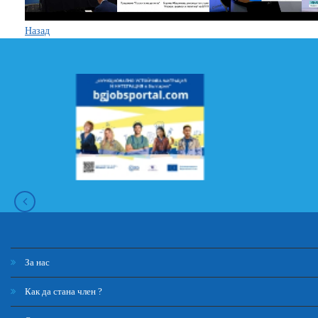
Назад
За нас
Как да стана член ?