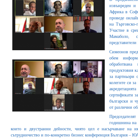
извънреден и
Африка в Соф
проведе онлай
на Търговско
Участие в сре
Мамаболо, 
представители
Симеонов пред
обем информ
обработвана
продуктовия ка
за партньори
колегите си з
акредитацият
сертификати за
български и ч
от различни об
Председателя
годишнина на 
които и двустранни дейности, чиято цел е насърчаване на ик
сътрудничество и по-конкретно бизнес конференция България – ЮА