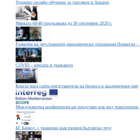
Успешно онлайн обучение за търговци в Amazon
Мярката 60/40 продължава до 30 септември 2020 г.
Развитие на двустранните икономически отношения Норвегия –
COVID – кризата и държавата
Кръгла маса събра представители на бизнеса и академичния свят
Международна конференция ще представи нов вид транспортни
БГ Баркод: с уважение към ръчния български труд