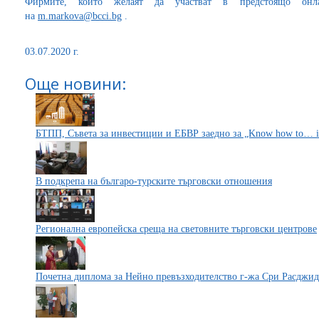
Фирмите, които желаят да участват в предстоящо онла
на
m.markova@bcci.bg
.
03.07.2020 г.
Още новини:
БТПП, Съвета за инвестиции и ЕБВР заедно за „Know how to… in 
В подкрепа на българо-турските търговски отношения
Регионална европейска среща на световните търговски центрове
Почетна диплома за Нейно превъзходителство г-жа Сри Расджид