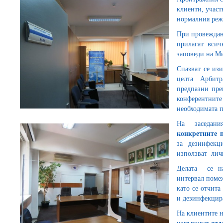
клиенти, участ
нормалния реж
При провеждан
прилагат всич
заповеди на Ми
Спазват се изи
целта Арбитр
предпазни пре
конферентн
необходимата 
На заседан
конкретните п
за дезинфекц
използват лич
Делата се на
интервал поме
като се отчита
и дезинфекцир
На клиентите н