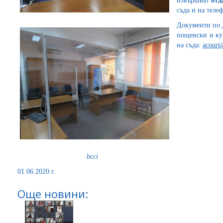
извършват
отд
съда и на телеф
Документи по д
пощенски и кур
на съда:
acourt
bcci
01.06.2020 г.
Още новини: