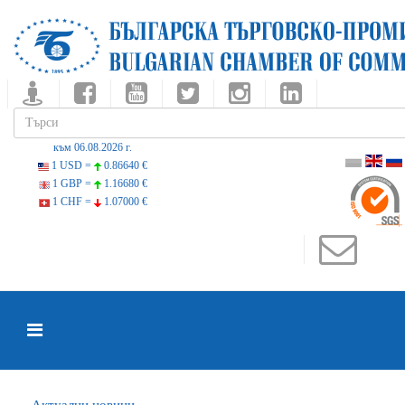
към 06.08.2026 г.
1 USD =
0.86640 €
1 GBP =
1.16680 €
1 CHF =
1.07000 €