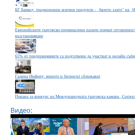
БГ Баркод: традиционни млечни продукти - „бялото злато“ на 
Европейските търговско-промишлени палати поемат отговорност
възстановяване
65% от предприемачите са подготвени да участват в онлайн съб
Галина Нифору: виното и бизнесът сближават
Покана за конкурс на Международната търговска камара „Corporat
Видео: