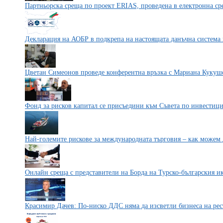
Партньорска среща по проект ERIAS, проведена в електронна ср
Декларация на АОБР в подкрепа на настоящата данъчна система 
Цветан Симеонов проведе конферентна връзка с Мариана Кукуш
Фонд за рисков капитал се присъедини към Съвета по инвести
Най-големите рискове за международната търговия – как можем д
Онлайн среща с представители на Борда на Турско-българския и
Красимир Дачев: По-ниско ДДС няма да изсветли бизнеса на рес