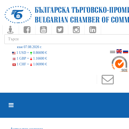
към 07.08.2026 г.
1 USD =
0.86690 €
1 GBP =
1.16600 €
1 CHF =
1.06990 €