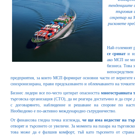
тенденциите 
търговия 
секретар на 
рисковете пре
Най-големият р
се сринат
и ня
ако МСП не мог
бизнеса. Това 
непосредствен
предприятия, за които МСП формират основни части от веригите и
синхронизирана, прави предсказването и облекчаването на точките
Бизнес лидери все по-често цитират опасността
многостранната т
търговска организация (СТО), да не реагира достатъчно и да спре
с договарянето, наблюдение и решаване на спорове по наст
Необходимо е по-активно международно сътрудничество.
От финансова гледна точка изглежда,
че ще има недостиг на тъ
отворят и търсенето се увеличи. За момента на пазара на търговс
това може да е фалшив комфорт, тъй като търсенето от страна