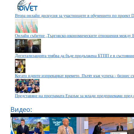
Втора онлайн дискусия за участниците в обучението по проект 
Онлайн събитие „Търговско-икономическите отношения между 
Дигитализацията трябва да бъде продължена БТПП е в състояние 
Когато идеите изпреварват времето. Пътят към успеха - бизнес 
Представяне на програмата Еразъм за млади предприемачи пред
Видео: