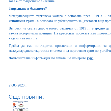
това е от съществено значение.
Завръщане в бъдещето?
Международната търговска камара е основана през 1919 г. - 
испанския грип
- в основата на убеждението за „световен мир чрез
Въпреки че светът днес е много различен от 1919 г., е трудно да 
важна историческа позиция. На кръстопът посоката към протек
къде отива този път.
Трябва да сме по-открити, просветени и информирани, за д
международната търговска система и да подготвим едно по-устойч
Допълнителна информация по темата ще намерите
тук:
27.05.2020 г.
Още новини: