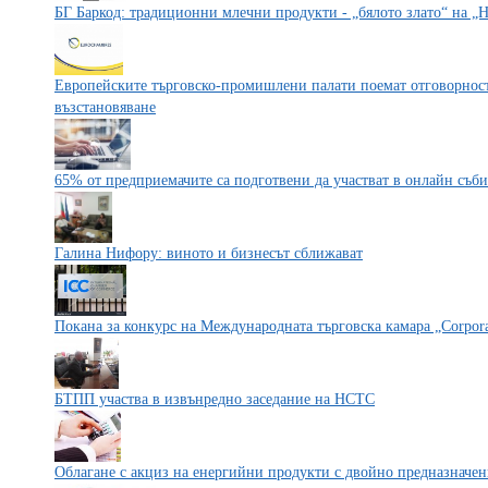
БГ Баркод: традиционни млечни продукти - „бялото злато“ на 
Европейските търговско-промишлени палати поемат отговорност
възстановяване
65% от предприемачите са подготвени да участват в онлайн съб
Галина Нифору: виното и бизнесът сближават
Покана за конкурс на Международната търговска камара „Corporat
БТПП участва в извънредно заседание на НСТС
Облагане с акциз на енергийни продукти с двойно предназначен