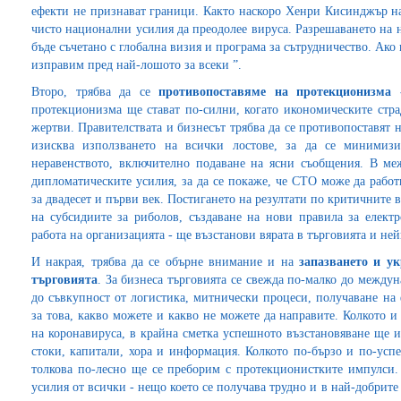
ефекти не признават граници. Както наскоро Хенри Кисинджър н
чисто национални усилия да преодолее вируса. Разрешаването на 
бъде съчетано с глобална визия и програма за сътрудничество. Ако
изправим пред най-лошото за всеки ”.
Второ, трябва да се
противопоставяме на протекционизма
протекционизма ще стават по-силни, когато икономическите стра
жертви. Правителствата и бизнесът трябва да се противопоставят
изисква използването на всички лостове, за да се минимиз
неравенството, включително подаване на ясни съобщения. В ме
дипломатическите усилия, за да се покаже, че СТО може да работ
за двадесет и първи век. Постигането на резултати по критичните 
на субсидиите за риболов, създаване на нови правила за елект
работа на организацията - ще възстанови вярата в търговията и не
И накрая, трябва да се обърне внимание и на
запазването и ук
търговията
. За бизнеса търговията се свежда по-малко до между
до съвкупност от логистика, митнически процеси, получаване на
за това, какво можете и какво не можете да направите. Колкото и
на коронавируса, в крайна сметка успешното възстановяване ще и
стоки, капитали, хора и информация. Колкото по-бързо и по-успе
толкова по-лесно ще се преборим с протекционистките импулси
усилия от всички - нещо което се получава трудно и в най-добрите