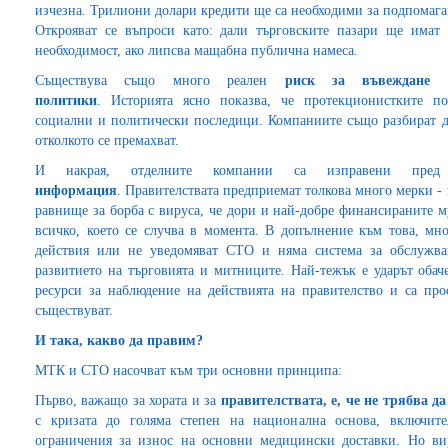
изчезна. Трилиони долари кредити ще са необходими за подпомага
Открояват се въпроси като: дали търговските пазари ще имат 
необходимост, ако липсва мащабна публична намеса.
Съществува също много реален
риск за въвеждане н
политики
. Историята ясно показва, че протекционистките п
социални и политически последици. Компаниите също разбират до
отколкото се премахват.
И накрая, отделните компании са изправени пр
информация
. Правителствата предприемат толкова много мерки -
равнище за борба с вируса, че дори и най-добре финансираните 
всичко, което се случва в момента. В допълнение към това, мн
действия или не уведомяват СТО и няма система за обслужв
развитието на търговията и митниците. Най-тежък е ударът обач
ресурси за наблюдение на действията на правителство и са пр
съществуват.
И така, какво да правим?
МТК и СТО насочват към три основни принципа:
Първо, важащо за хората и за
правителствата, е, че не трябва д
с кризата до голяма степен на национална основа, включит
ограничения за износ на основни медицински доставки. Но ви