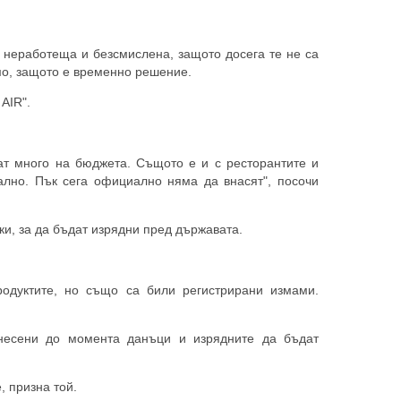
 неработеща и безсмислена, защото досега те не са
амо, защото е временно решение.
AIR".
ат много на бюджета. Същото е и с ресторантите и
ално. Пък сега официално няма да внасят", посочи
ки, за да бъдат изрядни пред държавата.
родуктите, но също са били регистрирани измами.
несени до момента данъци и изрядните да бъдат
, призна той.