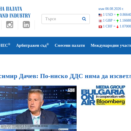
към 06.08.2026 г.
1 USD =
0.86640
1 GBP =
1.16680
1 CHF =
1.07000
®
®
НЕС
Арбитражен съд
Смесени палати
Международни участ
симир Дачев: По-ниско ДДС няма да изсветл