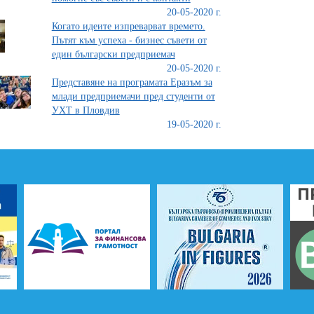
20-05-2020 г.
Когато идеите изпреварват времето.
Пътят към успеха - бизнес съвети от
един български предприемач
20-05-2020 г.
Представяне на програмата Еразъм за
млади предприемачи пред студенти от
УХТ в Пловдив
19-05-2020 г.