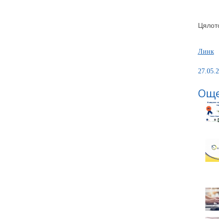
Цялото
Линк
27.05.2
Още