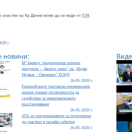
 участие на Кр.Дачев може да се види от
ТУК
020 г.
 новини:
Виде
БГ Баркод: традиционни млечни
продукти - „бялото злато“ на „Недко
Недков – Овчарово” ЕООД
26-05-2020 г.
Европейските търговско-промишлени
палати поемат отговорността да
съдействат за икономическото
възстановяване
26-05-2020 г.
65% от предприемачите са подготвени
да участват в онлайн събития
26-05-2020 г.