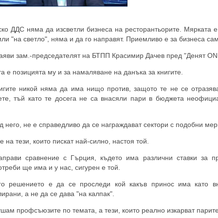
ско ДДС няма да изсветли бизнеса на ресторантьорите. Мярката е
ли "на светло", няма и да го направят. Приемливо е за бизнеса с
аяви зам.-председателят на БТПП Красимир Дачев пред "Денят ON 
 е позицията му и за намаляване на данъка за книгите.
нигите никой няма да има нищо против, защото те не се отразяв
ете, тъй като те досега не са внасяли пари в бюджета неофици
 него, не е справедливо да се награждават сектори с подобни мер
е на тези, които пискат най-силно, настоя той.
аправи сравнение с Гърция, където има различни ставки за п
треби ще има и у нас, сигурен е той.
го решението е да се проследи кой какъв принос има като в
ирани, а не да се дава "на калпак".
шам профсъюзите по темата, а тези, които реално изкарват парите