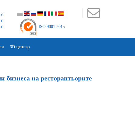
 €
 €
ISO 9001:2015
 €
ия
3D център
и бизнеса на ресторантьорите