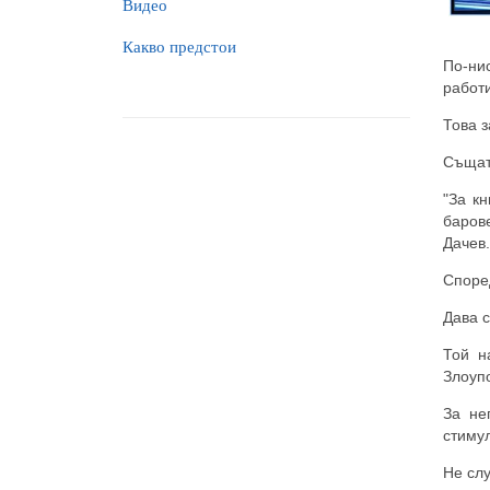
Видео
Какво предстои
По-ни
работи
Това з
Същата
"За к
баров
Дачев.
Според
Дава с
Той н
Злоупо
За не
стимул
Не слу