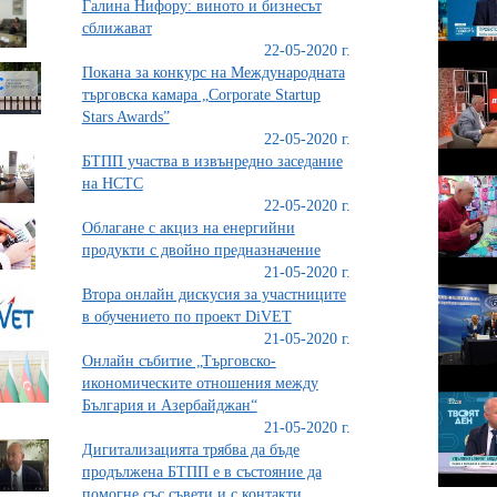
Галина Нифору: виното и бизнесът
сближават
22-05-2020 г.
Покана за конкурс на Международната
търговска камара „Corporate Startup
Stars Awards”
22-05-2020 г.
БТПП участва в извънредно заседание
на НСТС
22-05-2020 г.
Облагане с акциз на енергийни
продукти с двойно предназначение
21-05-2020 г.
Втора онлайн дискусия за участниците
в обучението по проект DiVET
21-05-2020 г.
Онлайн събитие „Търговско-
икономическите отношения между
България и Азербайджан“
21-05-2020 г.
Дигитализацията трябва да бъде
продължена БТПП е в състояние да
помогне със съвети и с контакти