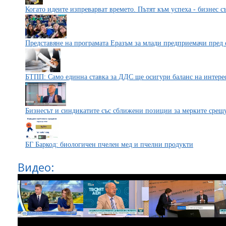
Когато идеите изпреварват времето. Пътят към успеха - бизнес 
Представяне на програмата Еразъм за млади предприемачи пред
БТПП: Само единна ставка за ДДС ще осигури баланс на интерес
Бизнесът и синдикатите със сближени позиции за мерките срещу
БГ Баркод: биологичен пчелен мед и пчелни продукти
Видео: