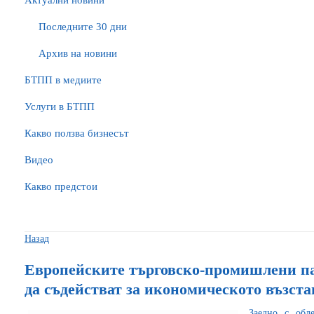
Актуални новини
Последните 30 дни
Архив на новини
БTПП в медиите
Услуги в БТПП
Какво ползва бизнесът
Видео
Какво предстои
Назад
Европейските търговско-промишлени па
да съдействат за икономическото възст
Заедно с обл