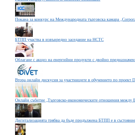
Покана за конкурс на Международната търговска камара „Corporat
БТПП участва в извънредно заседание на НСТС
Облагане с акциз на енергийни продукти с двойно предназначен
Втора онлайн дискусия за участниците в обучението по проект 
Онлайн събитие „Търговско-икономическите отношения между 
Дигитализацията трябва да бъде продължена БТПП е в състояние 