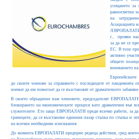
усещането за 
равносметки н
на затрудне
Асоциацията н
/ЕВРОПАЛАТИ/,
г., прояви на
за да не се пр
ЕС. В този пр
активно участ
общите позици
вниманието на
Европейските 
до своите членове за справянето с последиците от пандемията о
поемат да им помогнат да се възстановят от драматичното забавяне
В своето обръщение към членовете, председателят ЕВРОПАЛАТ
блокирането на икономическите процеси като драматични във вси
служителите. Ето защо ЕВРОПАЛАТИ преди всичко работи, за да п
границите, да се възстанови единния пазар стъпка по стъпка и л
на всички необходими изисквания.
До момента ЕВРОПАЛАТИ предприе редица действия, сред които: