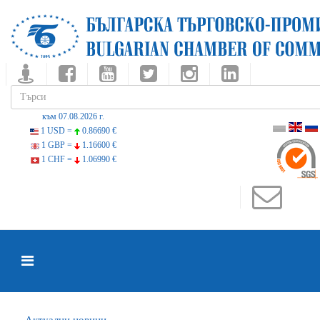
към 07.08.2026 г.
1 USD =
0.86690 €
1 GBP =
1.16600 €
1 CHF =
1.06990 €