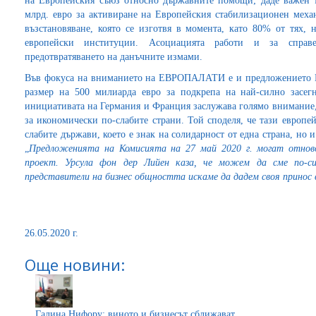
на Европейския съюз относно държавните помощи; даде важен т
млрд. евро за активиране на Европейския стабилизационен меха
възстановяване, която се изготвя в момента, като 80% от тях, 
европейски институции. Асоциацията работи и за справ
предотвратяването на данъчните измами.
Във фокуса на вниманието на ЕВРОПАЛАТИ е и предложението М
размер на 500 милиарда евро за подкрепа на най-силно засег
инициативата на Германия и Франция заслужава голямо внимание, 
за икономически по-слабите страни. Той споделя, че тази европе
слабите държави, което е знак на солидарност от една страна, но и
„
Предложенията на Комисията на 27 май 2020 г. могат отнов
проект. Урсула фон дер Лийен каза, че можем да сме по-си
представители на бизнес общността искаме да дадем своя принос 
26.05.2020 г.
Още новини:
Галина Нифору: виното и бизнесът сближават