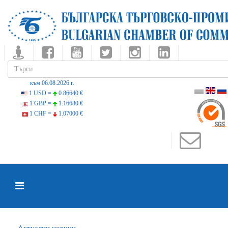
към 06.08.2026 г.
1 USD =
0.86640 €
1 GBP =
1.16680 €
1 CHF =
1.07000 €