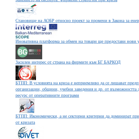
Становище на АОБР относно проект за промени в Закона за енер
Иновативна платформа за обмен на товари ще предостави нови у
Засилен интерес от страна на фирмите към БГ БАРКОД
БТПП: В условията на криза е неприемливо да се лишават предп
организации, общини, учебни заведения и др. от възможността 
ресурс от оперативните програми
БТПП: Икономически, а не секторни критерии да доминират при
от кризата