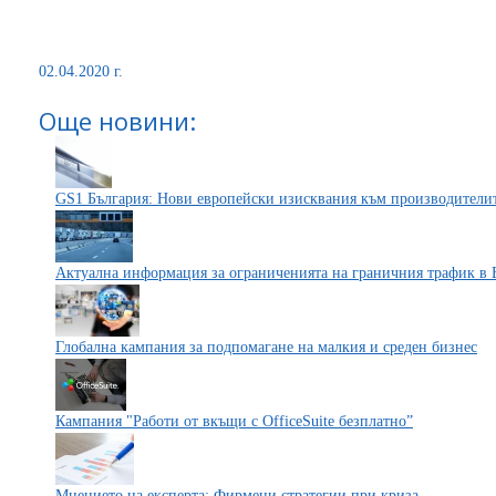
02.04.2020 г.
Още новини:
GS1 България: Нови европейски изисквания към производители
Актуална информация за ограниченията на граничния трафик в 
Глобална кампания за подпомагане на малкия и среден бизнес
Кампания "Работи от вкъщи с OfficeSuite безплатно”
Мнението на експерта: Фирмени стратегии при криза