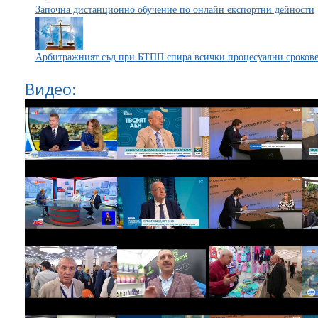
Започна дистанционно обучение по онлайн експортни дейности
Арбитражният съд при БТПП спира всички процесуални сроков
Видео: