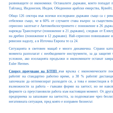
развиващите се икономики. Останалите държави, които попадат п
Тайланд, Индонезия, Индия, Обединени арабски емирства, Кувейт,
Общо 126 сектора във всички изследвани държави също са с реви
отбележи също, че в 60% от случаите става въпрос за съществен
сериозно засегнат е Автомобилостроенето с понижение в 26 държа
нарежда Транспортът (понижение в 21 държави), следван от Елек
на дребно (понижение в 12 държави). Най-сериозно повишаване на
ревизии надолу, а в Източна Европа те са 24.
Ситуацията в световен мащаб е много динамична. Страни ка
момента разполагат с необходимите инструменти, за да защитят 
усложни, ако изолацията продължи и икономиките останат замра
Euler Hermes.
Според проучване на БТПП
във връзка с икономическите по
работят на стандартно работно време, а 38 % работят дистанц
започнали да оптимизират разходите си, а това е инвестиция в б
възможности за работа – гъвкави форми на заетост, но не навс
фирмите са преустановили работа към настоящия момент. От друга
предприема за запазване на заетостта, за подпомагане чрез безли
негативната ситуация, пред която е изправен бизнесът.