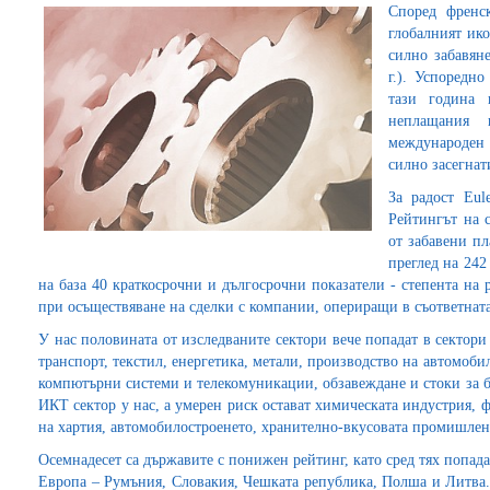
Според френск
глобалният ико
силно забавян
г.). Успоредн
тази година 
неплащания 
международен
силно засегнат
За радост Eul
Рейтингът на с
от забавени п
преглед на 242
на база 40 краткосрочни и дългосрочни показатели - степента на
при осъществяване на сделки с компании, опериращи в съответнат
У нас половината от изследваните сектори вече попадат в сектори 
транспорт, текстил, енергетика, метали, производство на автомобил
компютърни системи и телекомуникации, обзавеждане и стоки за б
ИКТ сектор у нас, a умерен риск остават химическата индустрия,
на хартия, автомобилостроенето, хранително-вкусовата промишлено
Осемнадесет са държавите с понижен рейтинг, като сред тях попада
Европа – Румъния, Словакия, Чешката република, Полша и Литва. 