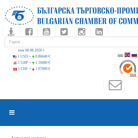
към 06.08.2026 г.
1 USD =
0.86640 €
1 GBP =
1.16680 €
1 CHF =
1.07000 €