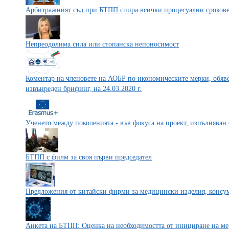
Арбитражният съд при БТПП спира всички процесуални сроков
Непреодолима сила или стопанска непоносимост
Коментар на членовете на АОБР по икономическите мерки, обяве
извънреден брифинг, на 24.03.2020 г.
Ученето между поколенията - във фокуса на проект, изпълняван
БТПП с филм за своя първи председател
Предложения от китайски фирми за медицински изделия, консу
Анкета на БТПП: Оценка на необходимостта от инициране на ме