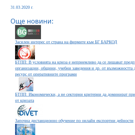
31.03.2020 г.
Още новини:
Засилен интерес от страна на фирмите към БГ БАРКОД
БТПП: В условията на криза е неприемливо да се лишават предп
организации, общини, учебни заведения и др. от възможността 
ресурс от оперативните програми
БТПП: Икономически, а не секторни критерии да доминират при
от кризата
Започна дистанционно обучение по онлайн експортни дейности