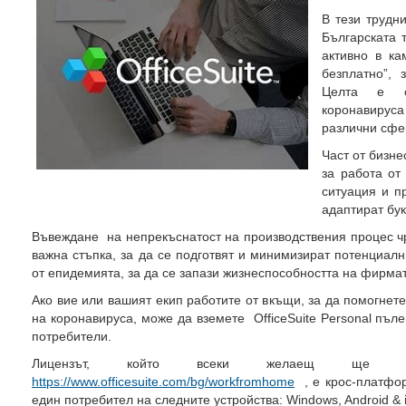
В тези трудн
Българската 
активно в ка
безплатно”, 
Целта е ог
коронавирус
различни сфе
Част от бизне
за работа от
ситуация и п
адаптират бук
Въвеждане на непрекъснатост на производствения процес ч
важна стъпка, за да се подготвят и минимизират потенциал
от епидемията, за да се запази жизнеспособността на фирмат
Ако вие или вашият екип работите от вкъщи, за да помогнет
на коронавируса, може да вземете OfficeSuite Personal пъл
потребители.
Лицензът, който всеки желаещ ще п
https://www.officesuite.com/bg/workfromhome
, е крос-платфор
един потребител на следните устройства: Windows, Android & 