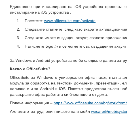
Единствено при инсталиране на iOS устройства процесът e
инсталиране на iOS устройства .
1. Посетете:
www.officesuite.com/activate
2. Следвайте стъпките, след като вкарате активационния 
3. След като имате създаден акаунт, свалете приложениет
4. Натиснете
Sign In
и се логнете със създадения акаунт 
За Windows и Android устройства не би следвало да има затр
Какво е OfficeSuite?
OfficeSuite за Windows е универсален офис пакет, пълна ал
модула за обработка на текстови документи, презентации, е
налично е и за Android и iOS. Пакетът предоставя пълен на
да свършите офис работата си блестящо и от дома.
Повече информация –
https://www.officesuite.com/bg/workfro
Ако имате затруднения пишете на и-мейл
wecare@mobisyste