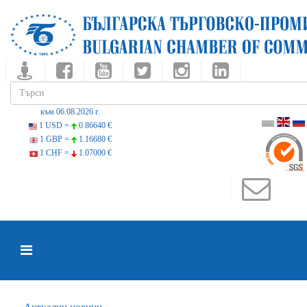
към 06.08.2026 г.
1 USD =
0.86640 €
1 GBP =
1.16680 €
1 CHF =
1.07000 €