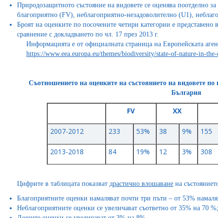
Природозащитното състояние на видовете се оценява поотделно за 
благоприятно (FV), неблагоприятно-незадоволително (U1), неблаг
Броят на оценките по посочените четири категории е представено в
сравнение с докладването по чл. 17 през 2013 г.
Информацията е от официалната страница на Европейската агенц
https://www.eea.europa.eu/themes/biodiversity/state-of-nature-in-the
Съотношението на оценките на състоянието на видовете по
България
FV
XX
2007-2012
233
53%
38
9%
155
2013-2018
84
19%
12
3%
308
Цифрите в таблицата показват
драстично влошаване
на състоянието
Благоприятните оценки намаляват почти три пъти – от 53% намаля
Неблагоприятните оценки се увеличават съответно от 35% на 70 %
Лошите оценки се увеличават от 3% на 8%.