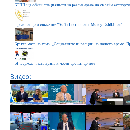
БТПП ще обучи специалисти за реализиране на онлайн експорт
Предстоящо изложение “Sofia International Money Exhibition”
Кръгла маса на тема: „Социалните иновации на нашето време. 
БГ Баркод: чиста храна и лесен достъп до нея
Видео: