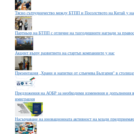
Тясно сътрудничество между БТПП и Посолството на Китай у на
Партньор на БТПП с отличие на тазгодишните награди за право
Акцент върху развитието на стартъп компаниите у нас
Презентация „Храни и напитки от слънчева България“ в столица
Предложения на АОБР за необходими изменения и допълнения в 
имиграция
Насърчаване на иновационната активност на млади предприемачи