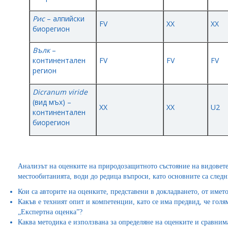
Рис
– алпийски
FV
XX
XX
биорегион
Вълк
–
континентален
FV
FV
FV
регион
Dicranum viride
(вид мъх) –
XX
XX
U2
континентален
биорегион
Анализът на оценките на природозащитното състояние на видовете,
местообитанията, води до редица въпроси, като основните са следн
Кои са авторите на оценките, представени в докладването, от имет
Какъв е техният опит и компетенции, като се има предвид, че голям
„Експертна оценка”?
Каква методика е използвана за определяне на оценките и сравнима