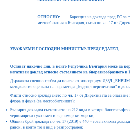
ОТНОСНО:
Корекция на доклада пред ЕС за със
местообитания в България, съгласно чл. 17 от Дире
УВАЖАЕМИ ГОСПОДИН МИНИСТЪР-ПРЕДСЕДАТЕЛ,
Остават няколко дни, в които Република България може да кор
негативен доклад относно състоянието на биоразнообразието в
Държавата спешно трябва да поиска от консорциум ДЗЗД „ЕНВИМО
методология оценката на параметъра „Бъдещи перспективи” в докл
Факти относно докладването по чл. 17 от Директивата за опазване
флора и фауна (за местообитанията):
България докладва състоянието на 212 вида в четири биогеографск
черноморски сухоземен и черноморски морски;
Общият брой доклади по чл. 17 (2019) е 440 – това включва доклад
район, в който този вид е разпространен;