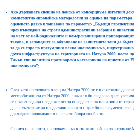
Ако държавата спешно не поиска от консорциума изготвил док
компетентно европейска методология за оценка на параметъра
оцененото рязко влошаване по параметър „Бъдещи перспективи
чрез въвеждане на строги административни забрани и инвести
на част от най-радикалните и комерсиализирани природозащит
такова, в заповедите за обявяване на защитените зони да бъда
за да се спре по презумпция всяко икономическо, индустриално
друга инфраструктура на територията на Натура 2000, което ще
Такъв тип политика противоречи категорично на приетия от ЕК
икономиката”;
След като настоящата площ на Натура 2000 не е в състояние да оси
местообитанията от Натура 2000, значи тя би следвало да се увели
се появят редица предложения за определяне на нови зони от стра
да е в състояние да предостави каквито и да е било аргументи срещ
докладвала влошаването на своето биоразнообразие.
С оглед на горното, настояваме във възможно най-кратки срокове