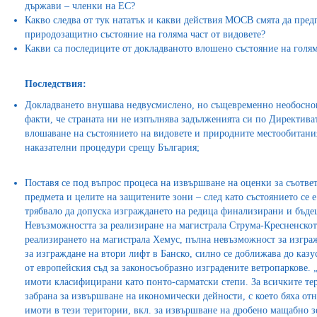
държави – членки на ЕС?
Какво следва от тук нататък и какви действия МОСВ смята да пред
природозащитно състояние на голяма част от видовете?
Какви са последиците от докладваното влошено състояние на голям
Последствия:
Докладването внушава недвусмислено, но същевременно необосно
факти, че страната ни не изпълнява задълженията си по Директива
влошаване на състоянието на видовете и природните местообитания
наказателни процедури срещу България;
Поставя се под въпрос процеса на извършване на оценки за съотв
предмета и целите на защитените зони – след като състоянието се е
трябвало да допуска изграждането на редица финализирани и бъд
Невъзможността за реализиране на магистрала Струма-Кресненско
реализирането на магистрала Хемус, пълна невъзможност за изгр
за изграждане на втори лифт в Банско, силно се доближава до казу
от европейския съд за законосъобразно изградените ветропаркове. 
имоти класифицирани като понто-сарматски степи. За всичките тер
забрана за извършване на икономически дейности, с което бяха от
имоти в тези територии, вкл. за извършване на дробено мащабно 