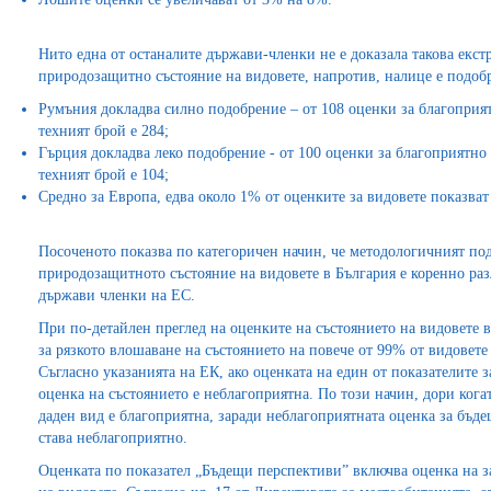
Нито една от останалите държави-членки не е доказала такова екс
природозащитно състояние на видовете, напротив, налице е подоб
Румъния докладва силно подобрение – от 108 оценки за благоприятн
техният брой е 284;
Гърция докладва леко подобрение - от 100 оценки за благоприятно с
техният брой е 104;
Средно за Европа, едва около 1% от оценките за видовете показва
Посоченото показва по категоричен начин, че методологичният под
природозащитното състояние на видовете в България е коренно раз
държави членки на ЕС.
При по-детайлен преглед на оценките на състоянието на видовете в
за рязкото влошаване на състоянието на повече от 99% от видовете 
Съгласно указанията на ЕК, ако оценката на един от показателите з
оценка на състоянието е неблагоприятна. По този начин, дори ког
даден вид е благоприятна, заради неблагоприятната оценка за бъд
става неблагоприятно.
Оценката по показател „Бъдещи перспективи” включва оценка на з