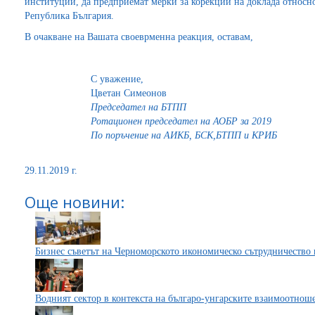
институции, да предприемат мерки за корекции на доклада относно
Република България.
В очакване на Вашата своеврменна реакция, оставам,
С уважение,
Цветан Симеонов
П
редседател на БТПП
Ротационен председател на АОБР за 2019
По поръчение на АИКБ, БСК,БТПП и КРИБ
29.11.2019 г.
Още новини:
Бизнес съветът на Черноморското икономическо сътрудничество 
Водният сектор в контекста на българо-унгарските взаимоотнош