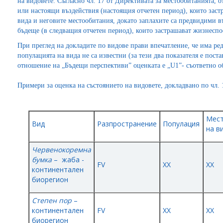
на видовете. Съгласно чл. 17 от Директивата за местообитанията, о
или настоящи въздействия (настоящия отчетен период), които зас
вида и неговите местообитания, докато заплахите са предвидими въ
бъдеще (в следващия отчетен период), които застрашават жизнеспо
При преглед на докладите по видове прави впечатление, че има ре
популацията на вида не са известни (за тези два показателя е пост
отношение на „Бъдещи перспективи” оценката е „U1”- съответно о
Примери за оценка на състоянието на видовете, докладвано по чл. 1
Мес
Вид
Разпространение
Популация
на в
Червенокоремна
бумка
– жаба -
FV
XX
XX
континентален
биорегион
Степен пор
–
континентален
FV
XX
XX
биорегион