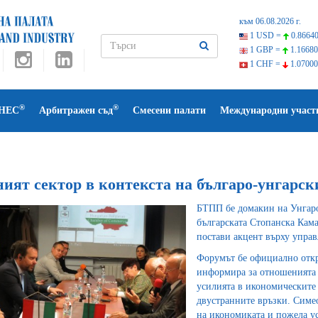
към 06.08.2026 г.
1 USD =
0.86640
1 GBP =
1.16680
1 CHF =
1.07000
®
®
НЕС
Арбитражен съд
Смесени палати
Международни участ
ният сектор в контекста на българо-унгарс
БТПП бе домакин на Унгаро
българската Стопанска Кама
постави акцент върху управ
Форумът бе официално откр
информира за отношенията 
усилията в икономическите 
двустранните връзки. Симео
на икономиката и пожела ус