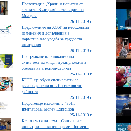
Презентация „Храни и напитки от
слънчева България“ в столицата на
Молдова
26-11-2019 г.
Предложения на АОБР за необходими
изменения и допълнения в
нормативната уредба за трудовата
имиграция
26-11-2019 г.
Насърчаване на иновационната
активност на млади предприемачи в
сферата на агроиндустрията
25-11-2019 г.
БТПП ще обучи специалисти за
реализиране на онлайн експортни
дейности
25-11-2019 г.
Предстоящо изложение “Sofia
International Money Exhibition”
25-11-2019 г.
Кръгла маса на тема: „Социалните
иновации на нашето време. Пример -