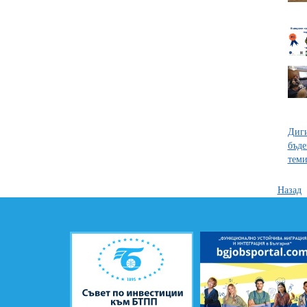
Диги
бъде
теми
Назад