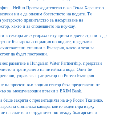
офия – Нейно Превъзходителство г-жа Текла Харангозо
всички ни е да опазим богатството на водите. Тя
унгарското правителство за насърчаване на
тор, както и за споделянето на ноу-хау.
ти в сектора дискутираха ситуацията в двете страни. Д-р
ерт от Българска асоциация по водите, представи
речиствателни станции в България, както и тези за
стоят да бъдат построени.
нес развитие в Hungarian Water Partnership, представи
нието и третирането на питейната вода. Опит бе
ретенов, управляващ директор на Pureco България.
е на проекти във водния сектор бяха представени от
жър за международни връзки в EXIM Bank.
 беше закрита с презентацията на д-р Росен Ткаченко,
лгарската стопанска камара, който акцентира върху
ие на силите и сътрудничество между българския и