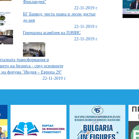
Финландия“
22-11-2019 г.
БГ Баркод: чиста храна и лесен достъп
до нея
22-11-2019 г.
Генерална асамблея на ПАЧИС
22-11-2019 г.
талната трансформация и
щето на бизнеса - сред основните
 на форума "Индия – Европа 29"
22-11-2019 г.