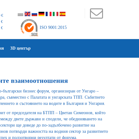
 €
 €
ISO 9001:2015
 €
ия
3D център
ките взаимоотношения
-български бизнес форум, организиран от Унгаро –
ра, съвместно с Палатата и унгарската ТПП. Събитието
лението и състоянието на водите в България и Унгария.
ит от председателя на БТПП – Цветан Симеонов, който
между двете държави и сподели, че обединяването на
сектори ще доведе до по-задълбочено развитие на
нов потвърди важността на водния сектор за развитието
пех и ползотворни резултати от форума.