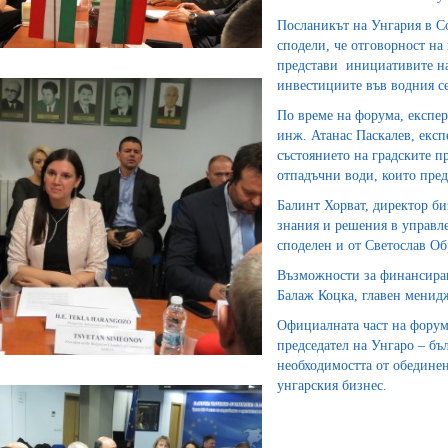
Посланикът на Унгария в С
сподели, че отговорност на 
представи инициативите на 
инвестициите във водния сек
По време на форума, експер
инж. Атанас Паскалев, експ
състоянието на градските п
отпадъчни води, които пред
Балинт Хорват, директор биз
знания и решения в управле
споделен и от Светослав Об
Възможности за финансиран
Балаж Коцка, главен менид
Официалната част на форума
председател на Унгаро – бъ
необходимостта от обединен
унгарския бизнес.