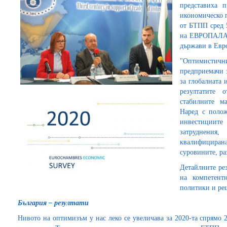
представиха п
икономическо п
от БТПП сред 
на ЕВРОПАЛАТИ
държави в Евр
"Оптимисти
предприемачи з
за глобалната
резултатите 
стабилните ма
Наред с полож
инвестициите 
затруднения
квалифициран
суровините, ра
Детайлните рез
на компетент
политики и ре
България – резултати
Нивото на оптимизъм у нас леко се увеличава за 2020-та спрямо