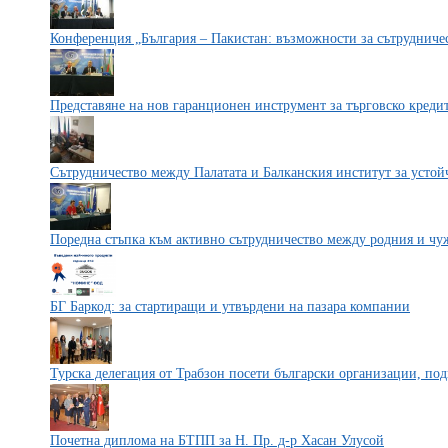
Конференция „България – Пакистан: възможности за сътрудниче
Представяне на нов гаранционен инструмент за търговско креди
Сътрудничество между Палатата и Балканския институт за устой
Поредна стъпка към активно сътрудничество между родния и чу
БГ Баркод: за стартиращи и утвърдени на пазара компании
Турска делегация от Трабзон посети български организации, по
Почетна диплома на БТПП за Н. Пр. д-р Хасан Улусой