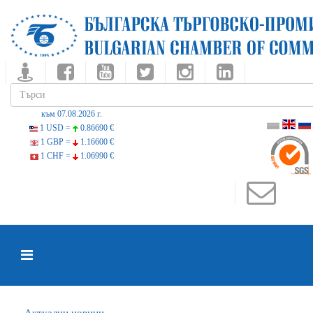
към 07.08.2026 г.
1 USD =
0.86690 €
1 GBP =
1.16600 €
1 CHF =
1.06990 €