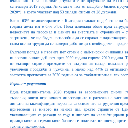
очаквания. Това показват резултатите от проучване на БТПП,
септември 2019 година. Анкетата е част от мащабно бизнес проуч
2020*), в което участват над 53 хиляди фирми от 28 държави.
Близо 63% от анкетираните в България очакват подобрение на би
година делът им е бил 54%. Няма изненади обаче пред затрудн
недостигът на персонал и цените на енергията и суровините – 
загрижени, че ще бъдат неспособни да се справят с нарастващото
става все по-трудно да се намерят работници с необходимия профил
България попада в първите пет страни с най-високи очаквания з
инвестиционната дейност през 2020 година спрямо 2019 година. 
от експорт спрямо приходите от вътрешния пазар, показват р
увеличени продажби в чужбина, а малко над 44% са оптимисти 
заетостта прогнозите за 2020 година са за стабилизиране и лек рас
Европа – резултати
Една предизвикателна 2020 година за европейските фирми г
търговия, които ограничават инвестициите и растежа на частния
липсата на квалифициран персонал са основните затруднения пред
притеснени за нивото на износа им, докато страните от Це
увеличаващите се разходи за труд и липсата на квалифицирани
ирландският и германският бизнес се опасяват от последиците,
техните икономики.