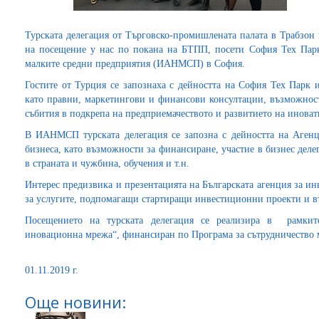
Турската делегация от Търговско-промишлената палата в Трабзон 
на посещение у нас по покана на БТПП, посети София Тех Парк
малките средни предприятия (ИАНМСП) в София.
Гостите от Турция се запознаха с дейността на София Тех Парк и
като правни, маркетингови и финансови консултации, възможност
събития в подкрепа на предприемачеството и развитието на иноват
В ИАНМСП турската делегация се запозна с дейността на Агенц
бизнеса, като възможности за финансиране, участие в бизнес дел
в страната и чужбина, обучения и т.н.
Интерес предизвика и презентацията на Българската агенция за и
за услугите, подпомагащи стартиращи инвестиционни проекти и в
Посещението на турската делегация се реализира в рамкит
иновационна мрежа“, финансиран по Програма за сътрудничество
01.11.2019 г.
Още новини: