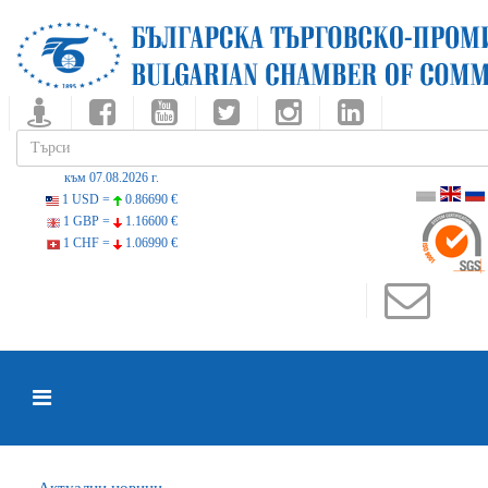
към 07.08.2026 г.
1 USD =
0.86690 €
1 GBP =
1.16600 €
1 CHF =
1.06990 €