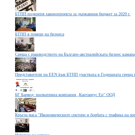
БТПП подкрепя законопроекта за държавния бюджет за 2020 г.
БТПП в помощ на бизнеса
Среща с ръководството на Българо-австралийската бизнес камара
Представители на ЕEN kъм БТПП участваха в Годишната среща 
БГ Баркод: иновативна компания „Кантареус Ер“ ООД
Кръгла маса "Икономическите сектори и борбата с трафика на хо