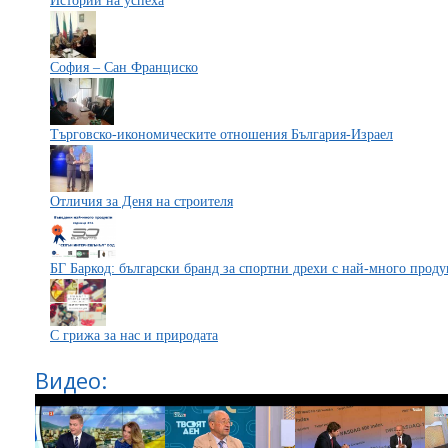
Истории на успеха
София – Сан Франциско
Търговско-икономическите отношения България-Израел
Отличия за Деня на строителя
БГ Баркод: български бранд за спортни дрехи с най-много проду
С грижа за нас и природата
Видео: