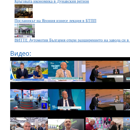
Кръговата икономика в Дунавския регион
Посланикът на Япония изнесе лекция в БТПП
ВИТТЕ Аутомотив България откри разширението на завода си в
Видео: