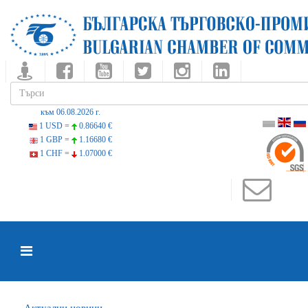
към 06.08.2026 г.
1 USD =
0.86640 €
1 GBP =
1.16680 €
1 CHF =
1.07000 €