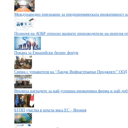
Международно признание за предприемаческата иновативност н
Позиция на АОБР относно малките производители на енергия о
Покана за Евразийски бизнес форум
Среща с управителя на “Лардж Инфрастръкчър Проджектс” ООД
Връчиха наградите за най-успешна иновативна фирма и най-добъ
БТПП участва в кръгла маса ЕС - Япония