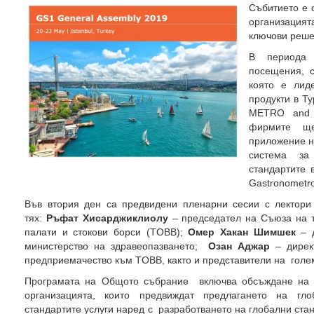
Събитието е 
организацията
ключови реше
В периода 
посещения, с
която е лид
продукти в Ту
METRO and G
фирмите ще
приложение н
система за
стандартите 
Gastronometr
Във втория ден са предвидени пленарни сесии с лектори
тях:
Ръфат Хисарджиклиолу
– председател на Съюза на т
палати и стокови борси (TOBB);
Омер Хакан Шимшек
– д
министерство на здравеопазването;
Озан Аджар
– дирек
предприемачество към TOBB, както и представители на голе
Програмата на Общото събрание включва обсъждане на п
организацията, които предвиждат предлагането на гл
стандартите услуги наред с разработването на глобални ст