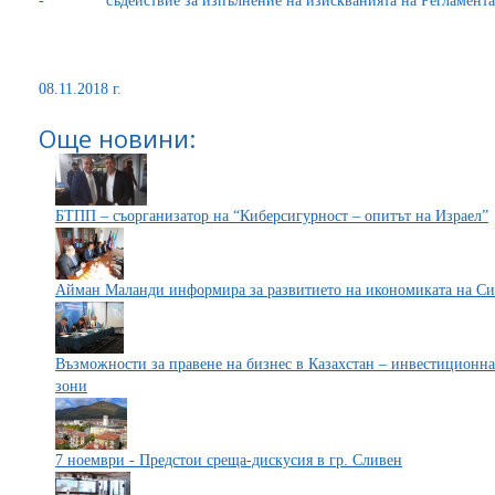
- съдействие за изпълнение на изискванията на Регламента з
08.11.2018 г.
Още новини:
БТПП – съорганизатор на “Киберсигурност – опитът на Израел”
Айман Маланди информира за развитието на икономиката на С
Възможности за правене на бизнес в Казахстан – инвестиционн
зони
7 ноември - Предстои среща-дискусия в гр. Сливен