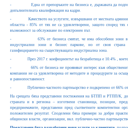
- Една от препоръките на бизнеса е, държавата да подпомог
допълнителната квалификация на кадри.
- Качеството на услугите, извършвани от местната администр
областта - 85% от тях не са удовлетворени, защото според тях
възможност за обслужване по електронен път.
- 63% от бизнеса смятат, че има обособени зони в обл
индустриални зони и бизнес паркове, но от своя страна
газифицирането на съществуващата индустриална зона.
- През 2017 г. коефициентът на безработица е 10.4% , което е 
- 66% от бизнеса не проявяват интерес към обществените по
компании не са удовлетворена от методите и процедурите за осъщ
и равнопоставеност.
- Публично-частното партньорство е подкрепено от 66% от 
На срещата бяха представени постижения на БТПП и РТПП/К, доп
страната и в региона – изготвени становища, позиции, пре
предприемачите, представени пред съответните компетентни ор
положителен резултат. Споделени бяха примери за добри практи
общински власти, организации, вкл. публично-частно партньорств
Представени бяха разработени нови услуги за клиентите
, подпо