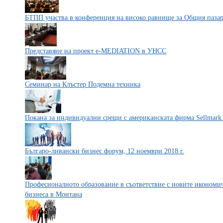
БТПП участва в конференция на високо равнище за Общия паза
Представяне на проект e-MEDIATION в УНСС
Семинар на Клъстер Подемна техника
Покана за индивидуални срещи с американската фирма Sellmark
Българо-ливански бизнес форум, 12 ноември 2018 г.
Професионалното образование в съответствие с новите икономич
бизнеса в Монтана