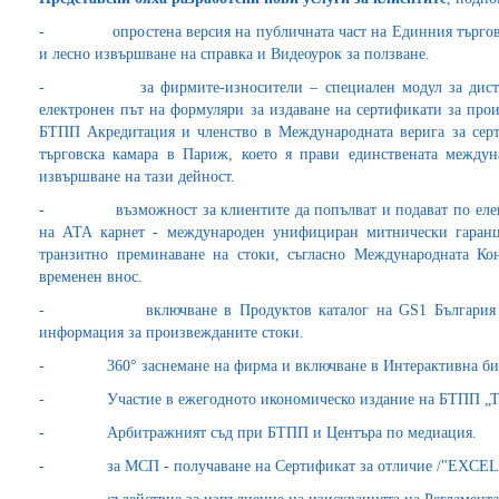
- опростена версия на публичната част на Единния търговск
и лесно извършване на справка и Видеоурок за ползване.
- за фирмите-износители – специален модул за дистанц
електронен път на формуляри за издаване на сертификати за прои
БТПП Акредитация и членство в Международната верига за сер
търговска камара в Париж, което я прави единствената междун
извършване на тази дейност.
- възможност за клиентите да попълват и подават по електр
на АТА карнет - международен унифициран митнически гаранц
транзитно преминаване на стоки, съгласно Международната Ко
временен внос.
- включване в Продуктов каталог на GS1 България – пл
информация за произвежданите стоки.
- 360° заснемане на фирма и включване в Интерактивна бизне
- Участие в ежегодното икономическо издание на БТПП „То
- Арбитражният съд при БТПП и Центъра по медиация.
- за МСП - получаване на Сертификат за отличие /"EXCEL