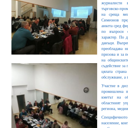
журналисти 
търговско-про
на среща ме
Симеонов пре
анкета сред фи
по въпроси 
характер. По 
данъци. Въпре
преобладава н
призова и за п
на общинскит
съдействие за 
цялата стран
обслужване, а 
Участие в дис
промишлена п
кметът на о
областният у
региона, медии
Специфичното в
население, кои