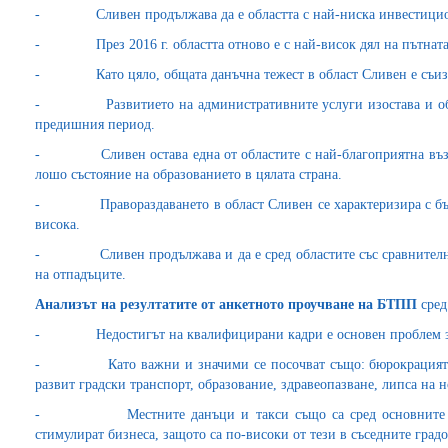
- Сливен продължава да е областта с най-ниска инвестицион
- През 2016 г. областта отново е с най-висок дял на пътната 
- Като цяло, общата данъчна тежест в област Сливен е съизме
- Развитието на административните услуги изостава и облас
предишния период.
- Сливен остава една от областите с най-благоприятна възрас
лошо състояние на образованието в цялата страна.
- Правораздаването в област Сливен се характеризира с бързи
висока.
- Сливен продължава и да е сред областите със сравнително 
на отпадъците.
Анализът на резултатите от анкетното проучване на БТПП
сред
- Недостигът на квалифицирани кадри е основен проблем за 
- Като важни и значими се посочват също: бюрокрацията в 
развит градски транспорт, образование, здравеопазване, липса на 
- Местните данъци и такси също са сред основните проб
стимулират бизнеса, защото са по-високи от тези в съседните градо