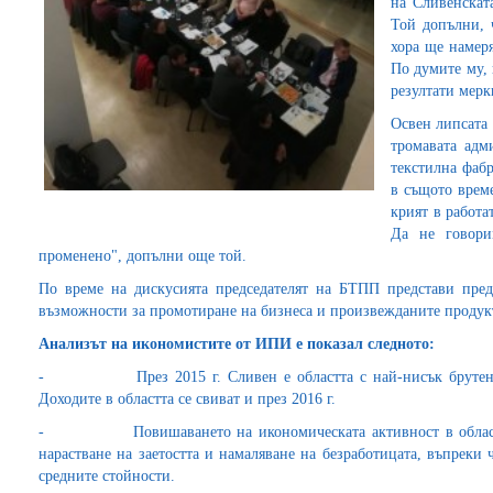
на Сливенскат
Той допълни, 
хора ще намер
По думите му, 
резултати мерк
Освен липсата 
тромавата адм
текстилна фабр
в същото врем
крият в работа
Да не говори
променено", допълни още той.
По време на дискусията председателят на БТПП представи пре
възможности за промотиране на бизнеса и произвежданите продук
Анализът на икономистите от ИПИ е показал следното:
- През 2015 г. Сливен е областта с най-нисък брутен вът
Доходите в областта се свиват и през 2016 г.
- Повишаването на икономическата активност в областта 
нарастване на заетостта и намаляване на безработицата, въпреки ч
средните стойности.