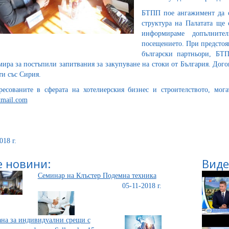
БТПП пое ангажимент да о
структура на Палатата ще 
информираме допълните
посещението. При предстоя
български партньори, БТ
ира за постъпили запитвания за закупуване на стоки от България. Дого
ти със Сирия.
ресованите в сферата на хотелиерския бизнес и строителството, м
mail.com
018 г.
 новини:
Виде
Семинар на Клъстер Подемна техника
05-11-2018 г.
на за индивидуални срещи с