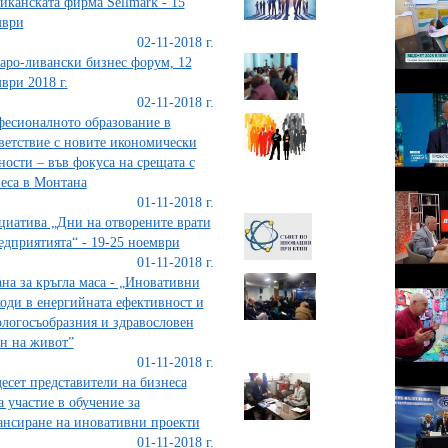
иканската фирма Sellmark - 15
мври
02-11-2018 г.
аро-ливански бизнес форум, 12
ври 2018 г.
02-11-2018 г.
есионалното образование в
ветствие с новите икономически
ности – във фокуса на срещата с
еса в Монтана
01-11-2018 г.
иатива „Дни на отворените врати
едприятията“ - 19-25 ноември
01-11-2018 г.
на за кръгла маса - „Иновативни
оди в енергийната ефективност и
ологосъобразния и здравословен
н на живот”
01-11-2018 г.
есет представители на бизнеса
а участие в обучение за
нсиране на иновативни проекти
01-11-2018 г.