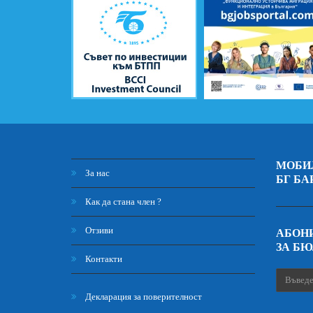
МОБИ
За нас
БГ БА
Как да стана член ?
Отзиви
АБОНИ
ЗА Б
Контакти
Декларация за поверителност