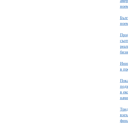
амер
ное
Бълг
ноем
Проф
съот
реал
бизн
Иниц
в пр
Пока
подх
в ек
начи
Трид
взех
фина