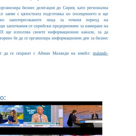
рганизира бизнес делегация до Сирия, като регионална
се заеме с цялостната подготовка по посещението и ще
лно заинтересованите лица за точния период на
щи запитвания от сирийски предприемачи за намиране на
ПП ще използва своите информационни канали, за да
ворено бе да се организира информационен ден за бизнес
огат да се свържат с Айман Маланди на имейл:
malandi-
о: