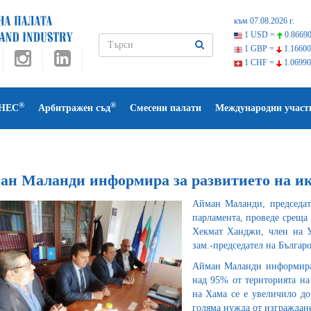
към 07.08.2026 г.
1 USD =
0.86690
1 GBP =
1.16600
1 CHF =
1.06990
®
®
НЕС
Арбитражен съд
Смесени палати
Международни участ
ан Маланди информира за развитието на и
Айман Маланди, председате
парламента, проведе среща
Хекмат Ханджи, член на 
зам.-председател на Българ
Айман Маланди информира 
над 95% от територията на
на Хама се е увеличило до
голяма нужда от изграждан